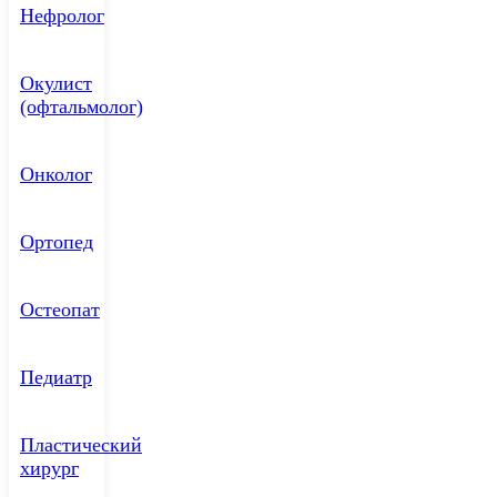
Нефролог
Окулист
(офтальмолог)
Онколог
Ортопед
Остеопат
Педиатр
Пластический
хирург