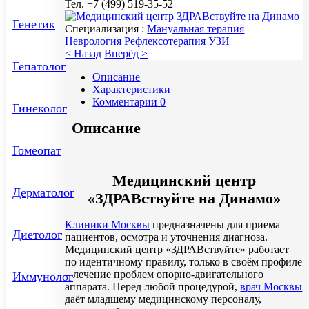
Тел. +7 (499) 519-35-52
Генетик
Специализация :
Мануальная терапия
Неврология
Рефлексотерапия
УЗИ
< Назад
Вперёд >
Гепатолог
Описание
Характеристики
Комментарии
0
Гинеколог
Описание
Гомеопат
Медицинский центр
Дерматолог
«ЗДРАВствуйте на Динамо»
Клиники Москвы
предназначены для приема
Диетолог
пациентов, осмотра и уточнения диагноза.
Медицинский центр «ЗДРАВствуйте» работает
по идентичному правилу, только в своём профиле
– лечение проблем опорно-двигательного
Иммунолог
аппарата. Перед любой процедурой,
врач Москвы
даёт младшему медицинскому персоналу,