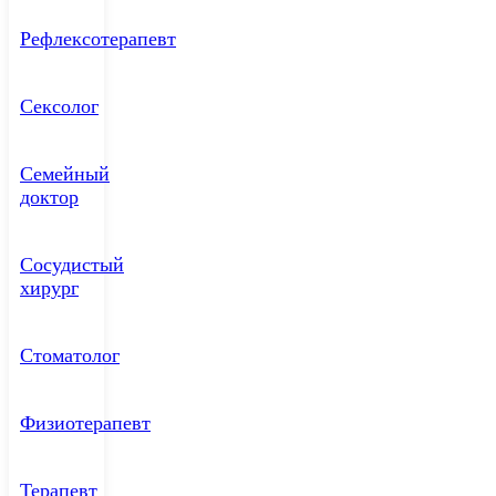
Рефлексотерапевт
Сексолог
Семейный
доктор
Сосудистый
хирург
Стоматолог
Физиотерапевт
Терапевт