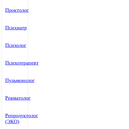
Проктолог
Психиатр
Психолог
Психотерапевт
Пульмонолог
Ревматолог
Репродуктолог
(ЭКО)