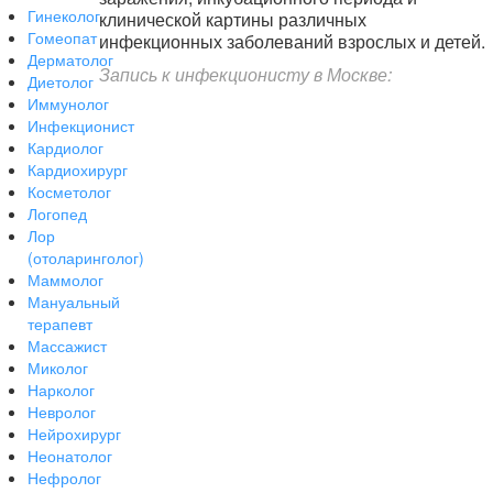
Гинеколог
клинической картины различных
Гомеопат
инфекционных заболеваний взрослых и детей.
Дерматолог
Запись к инфекционисту в Москве:
Диетолог
Иммунолог
Инфекционист
Кардиолог
Кардиохирург
Косметолог
Логопед
Лор
(отоларинголог)
Маммолог
Мануальный
терапевт
Массажист
Миколог
Нарколог
Невролог
Нейрохирург
Неонатолог
Нефролог