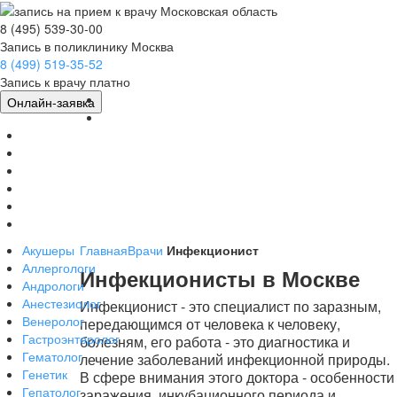
8 (495) 539-30-00
Запись в поликлинику Москва
8 (499) 519-35-52
Запись к врачу платно
Главная
Онлайн-заявка
Врачи
Клиники
Мед.Центры
МРТ
УЗИ/КТ
Болезни
Соглашение
Акушеры
Главная
Врачи
Инфекционист
Аллергологи
Инфекционисты в Москве
Андрологи
Анестезиолог
Инфекционист - это специалист по заразным,
Венеролог
передающимся от человека к человеку,
Гастроэнтеролог
болезням, его работа - это диагностика и
Гематолог
лечение заболеваний инфекционной природы.
Генетик
В сфере внимания этого доктора - особенности
Гепатолог
заражения, инкубационного периода и