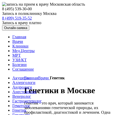
8 (495) 539-30-00
Запись в поликлинику Москва
8 (499) 519-35-52
Запись к врачу платно
Онлайн-заявка
Главная
Врачи
Клиники
Мед.Центры
МРТ
УЗИ/КТ
Болезни
Соглашение
Акушеры
Главная
Врачи
Генетик
Аллергологи
Андрологи
Генетики в Москве
Анестезиолог
Венеролог
Гастроэнтеролог
Генетик - это врач, который занимается
Гематолог
заболеваниями генетической природы, их
Генетик
профилактикой, диагностикой и лечением. Одна
Гепатолог