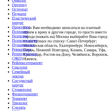
Онколог
Ортопед
Остеопат
Педиатр
Пластический
хирург
Проктолог
Если Вам необходимо записаться на платный
Психиатр
прием к врачу в другом городе, то просто вместо
Психолог
города (нажать на) Москва выбирайте Ваш город
Психотерапевт
из доступных по списку: Санкт-Петербург;
Пульмонолог
Московская область, Екатеринбург, Новосибирск,
Ревматолог
Пермь, Нижний Новгород, Казань, Самара, Уфа,
Репродуктолог
Краснодар, Ростов-на-Дону, Челябинск, Воронеж,
(ЭКО)
Ижевск.
Рефлексотерапевт
Сексолог
Семейный
доктор
Сосудистый
хирург
Стоматолог
Физиотерапевт
Терапевт
Трихолог
Сделать