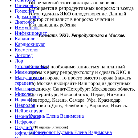
сфере занятий этого доктора - он хорошо
Гинеколог
разбирается в репродуктивных вопросах и всегда
Гомеопат
готов
сделать ЭКО
оплодотворение. Данный
Дерматолог
доктор специалист в вопросах зачатия и
Диетолог
вынашивания ребенка.
Иммунолог
Инфекционист
Сделать ЭКО. Репродуктолог в Москве:
Кардиолог
Кардиохирург
Косметолог
Логопед
Лор
(отоларинголог)
Если Вам необходимо записаться на платный
Маммолог
прием к врачу репродуктологу и сделать ЭКО в
Мануальный
другом городе, то просто вместо города (нажать
терапевт
на) Москва выбирайте Ваш город из доступных
Массажист
по списку: Санкт-Петербург; Московская область,
Миколог
Екатеринбург, Новосибирск, Пермь, Нижний
Нарколог
Новгород, Казань, Самара, Уфа, Краснодар,
Невролог
Ростов-на-Дону, Челябинск, Воронеж, Ижевск.
Нейрохирург
Кулынь Елена Вадимовна
Неонатолог
Нефролог
Окулист
7.0/
10
оценка (3 голосов)
(офтальмолог)