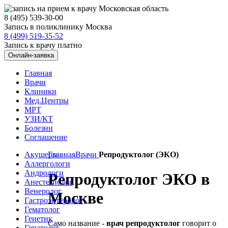
8 (495) 539-30-00
Запись в поликлинику Москва
8 (499) 519-35-52
Запись к врачу платно
Онлайн-заявка
Главная
Врачи
Клиники
Мед.Центры
МРТ
УЗИ/КТ
Болезни
Соглашение
Акушеры
Главная
Врачи
Репродуктолог (ЭКО)
Аллергологи
Андрологи
Репродуктолог ЭКО в
Анестезиолог
Венеролог
Москве
Гастроэнтеролог
Гематолог
Генетик
Само название -
врач репродуктолог
говорит о
Гепатолог