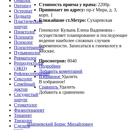
Онколог
Стоимость приема у врача:
2200р.
Ортопед
Принимает по адресу:
пр-т Мира, д. 3,
Остеопат
корп. 1
Педиатр
Ближайшие ст.Метро:
Сухаревская
Пластический
хирург
Гинеколог Кулынь Елена Вадимовна -
Проктолог
осуществляет планирование и последующее
Психиатр
ведение наиболее сложных случаев
Психолог
беременности. Записаться к гинекологу в
Психотерапевт
Москве.
Пульмонолог
Ревматолог
Просмотров:
8040
Репродуктолог
Подробнее
(ЭКО)
Добавить коментарий
Рефлексотерапевт
Избранное
Удалить
Сексолог
В избранное!
Семейный
Сравнить
Удалить
доктор
Добавить к сравнению
Сосудистый
хирург
Стоматолог
Физиотерапевт
Терапевт
Трихолог
Шапиевский Борис Михайлович
Сделать