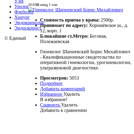
УЗИ
10.0/
10
rating 1 vote
Уролог
Флеболог
Хирург
Стоимость приема у врача:
2500р.
Эндокринолог
Принимает по адресу:
Хорошёвское ш., д.
Эндоскопист
12, корп. 1
Ближайшие ст.Метро:
Беговая,
©
Единый
Полежаевская
Гинеколог Шапиевский Борис Михайлович
- Квалификационные свидетельства по
оперативной гинекологии, урогинекологии,
ультразвуковой диагностике.
Просмотров:
5053
Подробнее
Добавить коментарий
Избранное
Удалить
В избранное!
Сравнить
Удалить
Добавить к сравнению