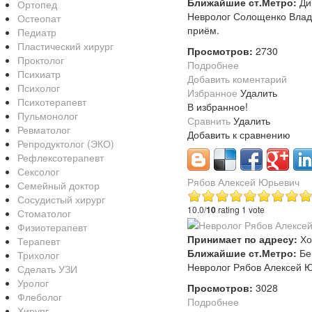
Ближайшие ст.Метро:
Ди
Ортопед
Невролог Солощенко Влади
Остеопат
приём.
Педиатр
Пластический хирург
Просмотров:
2730
Проктолог
Подробнее
Психиатр
Добавить коментарий
Психолог
Избранное
Удалить
Психотерапевт
В избранное!
Пульмонолог
Сравнить
Удалить
Ревматолог
Добавить к сравнению
Репродуктолог (ЭКО)
Рефлексотерапевт
Сексолог
Рябов Алексей Юрьевич
Семейный доктор
Сосудистый хирург
10.0/
10
rating 1 vote
Стоматолог
Физиотерапевт
Принимает по адресу:
Хо
Терапевт
Ближайшие ст.Метро:
Бе
Трихолог
Невролог Рябов Алексей Ю
Сделать УЗИ
Уролог
Просмотров:
3028
Флеболог
Подробнее
Хирург