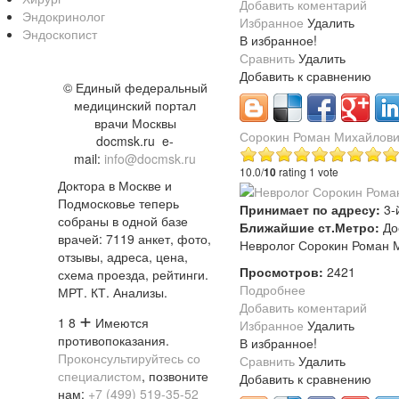
Добавить коментарий
Эндокринолог
Избранное
Удалить
Эндоскопист
В избранное!
Сравнить
Удалить
Добавить к сравнению
©
Единый федеральный
медицинский портал
врачи Москвы
Сорокин Роман Михайлов
docmsk.ru
e-
mail:
info@docmsk.ru
10.0/
10
rating 1 vote
Доктора в Москве и
Подмосковье теперь
Принимает по адресу:
3-
собраны в одной базе
Ближайшие ст.Метро:
До
врачей:
7119 анкет, фото,
Невролог Сорокин Роман М
отзывы, адреса, цена,
Просмотров:
2421
схема проезда, рейтинги.
Подробнее
МРТ. КТ. Анализы.
Добавить коментарий
+
1 8
Имеются
Избранное
Удалить
противопоказания.
В избранное!
Проконсультируйтесь со
Сравнить
Удалить
специалистом
, позвоните
Добавить к сравнению
нам:
+7 (499) 519-35-52