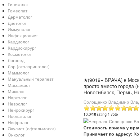
Гинеколог
Гомеопат
Дерматолог
Диетолог
Иммунолог
Инфекционист
Кардиолог
Кардиохирург
Косметолог
Логопед
Лор (отоларинголог)
Маммолог
Мануальный терапевт
★(9019+ ВРАЧА) в Москв
Массажист
просто вместо города (
Миколог
Новосибирск, Пермь, Ни
Нарколог
Солощенко Владимир Вла
Невролог
Нейрохирург
10.0/
10
rating 1 vote
Неонатолог
Нефролог
Стоимость приема у вра
Окулист (офтальмолог)
Принимает по адресу:
Хо
Онколог