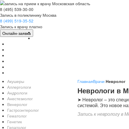
8 (495) 539-30-00
Запись в поликлинику Москва
8 (499) 519-35-52
Запись к врачу платно
Главная
Онлайн-заявка
Врачи
Клиники
Мед.Центры
МРТ
УЗИ/КТ
Болезни
Соглашение
Акушеры
Главная
Врачи
Невролог
Аллергологи
Неврологи в М
Андрологи
Анестезиолог
➤ Невролог – это спец
Венеролог
системой. Это новое на
Гастроэнтеролог
Запись к неврологу в М
Гематолог
Генетик
Гепатолог