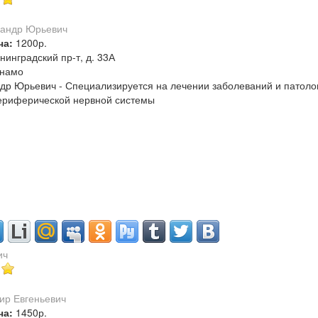
ча:
1200р.
нинградский пр-т, д. 33А
намо
др Юрьевич - Специализируется на лечении заболеваний и патолог
периферической нервной системы
ич
ча:
1450р.