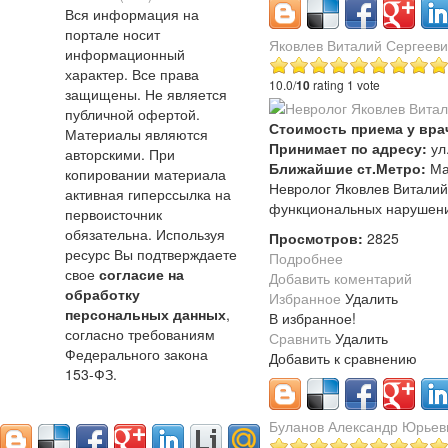
Вся информация на
портале носит
Яковлев Виталий Сергееви
информационный
характер. Все права
10.0/
10
rating 1 vote
защищены. Не является
публичной офертой.
Стоимость приема у вра
Материалы являются
Принимает по адресу:
ул
авторскими. При
Ближайшие ст.Метро:
Ма
копировании материала
Невролог Яковлев Виталий
активная гиперссылка на
функциональных нарушени
первоисточник
обязательна. Используя
Просмотров:
2825
ресурс Вы подтверждаете
Подробнее
свое
согласие на
Добавить коментарий
обработку
Избранное
Удалить
персональных данных
,
В избранное!
согласно требованиям
Сравнить
Удалить
Федерального закона
Добавить к сравнению
153-ФЗ.
Буланов Александр Юрьев