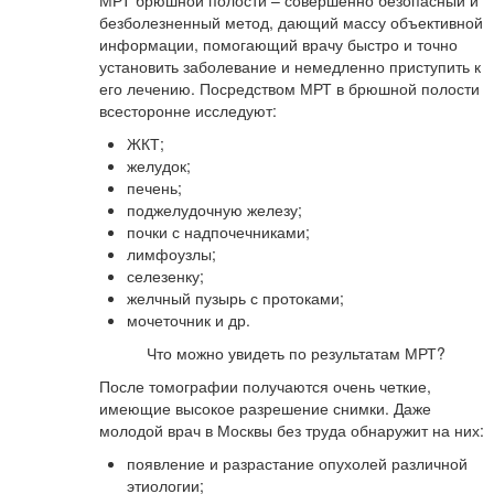
МРТ брюшной полости – совершенно безопасный и
безболезненный метод, дающий массу объективной
информации, помогающий врачу быстро и точно
установить заболевание и немедленно приступить к
его лечению. Посредством МРТ в брюшной полости
всесторонне исследуют:
ЖКТ;
желудок;
печень;
поджелудочную железу;
почки с надпочечниками;
лимфоузлы;
селезенку;
желчный пузырь с протоками;
мочеточник и др.
Что можно увидеть по результатам МРТ?
После томографии получаются очень четкие,
имеющие высокое разрешение снимки. Даже
молодой врач в Москвы без труда обнаружит на них:
появление и разрастание опухолей различной
этиологии;