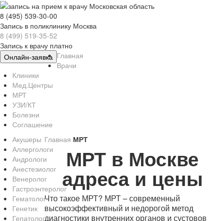
8 (495) 539-30-00
Запись в поликлинику Москва
8 (499) 519-35-52
Запись к врачу платно
Главная
Онлайн-заявка
Врачи
Клиники
Мед.Центры
МРТ
УЗИ/КТ
Болезни
Соглашение
Акушеры
Главная
МРТ
Аллергологи
МРТ в Москве
Андрологи
Анестезиолог
адреса и цены
Венеролог
Гастроэнтеролог
Что такое МРТ? МРТ – современный
Гематолог
высокоэффективный и недорогой метод
Генетик
диагностики внутренних органов и сустовов
Гепатолог