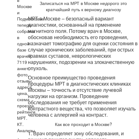
в
Записаться на МРТ в Москве недорого это
Москве
кратчайший путь к верному диагнозу
и
МРТ в Москве – безопасный вариант
Подмосковье
диагностики, основанный на прменение
теперь
магнитного поля. Потому врач в Москве,
собраны
обосновав необходимость его проведения,
в
назначает томографию для оценки состояния в
одной
случае хронических заболеваний, при острых
базе
травмах суставов, неврологических
врачей:
нарушениях, подозрении на злокачественную
7119
опухоль.
анкет,
фото,
Основное преимущество проведения
отзывы,
процедуры МРТ в диагностических клиниках
адреса,
Москвы – точность и отсутствие лучевой
цена,
нагрузки на организм. Проведение
схема
обследования не требует применения
проезда,
контрастного вещества, что позволяет изучать
рейтинги.
человека с аллергией на контраст.
МРТ.
КТ.
Как все проходит в Москве?
Анализы.
1. Врач определяет зону обследования, и