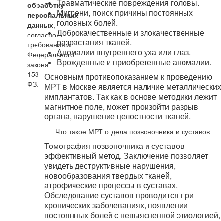
Травматические повреждения головы.
обработку
Мигрени, поиск причины постоянных
персональных
головных болей.
данных
,
Доброкачественные и злокачественные
согласно
разрастания тканей.
требованиям
Аномалии внутреннего уха или глаз.
Федерального
Врожденные и приобретенные аномалии.
закона
153-
Основным противопоказанием к проведению
ФЗ.
МРТ в Москве является наличие металлических
имплантатов. Так как в основе методики лежит
магнитное поле, может произойти разрыв
органа, нарушение целостности тканей.
Что такое МРТ отдела позвоночника и суставов
Томография позвоночника и суставов -
эффективный метод. Заключение позволяет
увидеть деструктивные нарушения,
новообразования твердых тканей,
атрофические процессы в суставах.
Обследование суставов проводится при
хронических заболеваниях, появлении
постоянных болей с невыясненной этиологией,