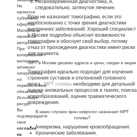
Несвоевременная диагностика, и,
Не
следовательно, затянутое лечение.
является
Врач не назначает томографию, если это
публичной
необоснованно с точки зрения диагностики
офертой.
внутренних заболеваний. Хороший специалист
Материалы
в Москве подробно объяснит возможности
являются
томографии и обоснует свой выбор, потому
авторскими.
отказ от прохождения диагностики имеет риски
При
для пациента.
копировании
материала
МРТ в Москве дешево адреса и цены, скидки и акции
активная
Томография идеально подходит для изучения
гиперссылка
строения суставов и отклонений головного
на
мозга.
МРТ головы
необходимо для детальной
первоисточник
оценки аномальных процессов в тканях, поиска
обязательна.
новообразований, оценки травматического
Используя
повреждения.
ресурс
Вы
В каких случаях врач невролог назначает МРТ
подтверждаете
головы?
свое
Аневризма, нарушение кровообращения.
согласие
Хронические заболевания.
на