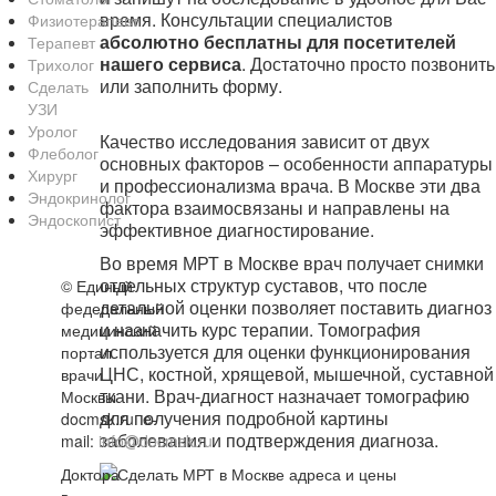
время. Консультации специалистов
Физиотерапевт
абсолютно бесплатны для посетителей
Терапевт
нашего сервиса
. Достаточно просто позвонить
Трихолог
или заполнить форму.
Сделать
УЗИ
Уролог
Качество исследования зависит от двух
Флеболог
основных факторов – особенности аппаратуры
Хирург
и профессионализма врача. В Москве эти два
Эндокринолог
фактора взаимосвязаны и направлены на
Эндоскопист
эффективное диагностирование.
Во время МРТ в Москве врач получает снимки
отдельных структур суставов, что после
©
Единый
детальной оценки позволяет поставить диагноз
федеральный
и назначить курс терапии. Томография
медицинский
используется для оценки функционирования
портал
ЦНС, костной, хрящевой, мышечной, суставной
врачи
ткани. Врач-диагност назначает томографию
Москвы
для получения подробной картины
docmsk.ru
e-
заболевания и подтверждения диагноза.
mail:
info@docmsk.ru
Доктора