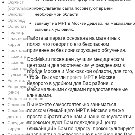
Окулист
(офтальмолог)
консультанты сайта посоветуют врачей
Онколог
необходимой области;
Ортопед
запишут на МРТ в Москве дешево, на макимально
Остеопат
выгодных условиях.
Педиатр
Работа аппарата основана на магнитных
Пластический
полях, что говорит о его безопасном
хирург
применении без ионизирующего облучения.
Проктолог
Психиатр
DocMsk.ru посвящен лучшим медицинским
Психолог
центрам и диагностическим учреждениям в
Психотерапевт
городе Москва и Московской области, для того,
Пульмонолог
чтобы Вы смогли
пройти МРТ
в Москве
Ревматолог
недорого в удобном для Вас районе, с
Репродуктолог
максимальными скидками предоставленные
(ЭКО)
клиниками.
Рефлексотерапевт
Вы можете самостоятельно заниматься
Сексолог
поиском ближайщего МРТ в Москве или же
Семейный
просто обратиться к нам и наши консультанты
доктор
порекомендуют Вам подходящий центр
Сосудистый
ближайщий к Вам по адресу, проконсультируют
хирург
и запишут на обследование в удобное для Вас
Стоматолог