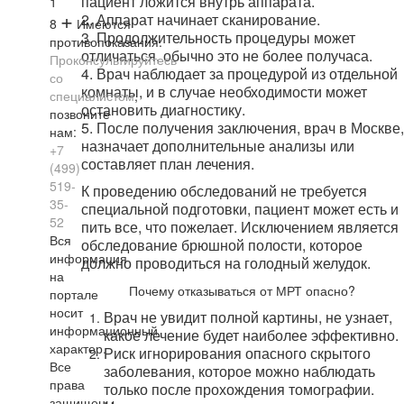
пациент ложится внутрь аппарата.
1
+
2. Аппарат начинает сканирование.
8
Имеются
3. Продолжительность процедуры может
противопоказания.
отличаться, обычно это не более получаса.
Проконсультируйтесь
4. Врач наблюдает за процедурой из отдельной
со
комнаты, и в случае необходимости может
специалистом
,
остановить диагностику.
позвоните
5. После получения заключения, врач в Москве,
нам:
назначает дополнительные анализы или
+7
составляет план лечения.
(499)
519-
К проведению обследований не требуется
35-
специальной подготовки, пациент может есть и
52
пить все, что пожелает. Исключением является
Вся
обследование брюшной полости, которое
информация
должно проводиться на голодный желудок.
на
Почему отказываться от МРТ опасно?
портале
носит
Врач не увидит полной картины, не узнает,
информационный
какое лечение будет наиболее эффективно.
характер.
Риск игнорирования опасного скрытого
Все
заболевания, которое можно наблюдать
права
только после прохождения томографии.
защищены.