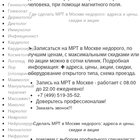
человека, при помощи магнитного поля.
Гинеколог
Гомеопат
Где сделать МРТ в Москве недорого: адреса и цены,
Дерматолог
скидки и акции
Диетолог
Иммунолог
Инфекционист
Кардиолог
➤ Записаться на МРТ в Москве недорого, по
Кардиохирург
лучшим ценам, с максимальными скидками или
Косметолог
по акции можно в сотни клиник. Подробная
Логопед
информация: ✚ адреса, цены, акции, скидки,
Лор
оборудование открытого типа, схема проезда.
(отоларинголог)
Маммолог
Запись на МРТ в Москве - работает с 08.00
Мануальный
до 22.00 ежедневно!
терапевт
+7 (499) 519-35-52.
Массажист
Доверьтесь профессионалам!
Миколог
Заказать звонок!!!
Нарколог
Невролог
Нейрохирург
Сделать МРТ в Москве недорого: адреса и цены,
Неонатолог
скидки и акции
Нефролог
поможем с выбором профильного специалиста;