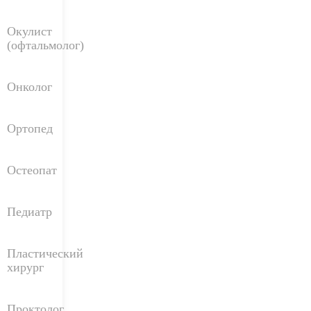
Окулист
(офтальмолог)
Онколог
Ортопед
Остеопат
Педиатр
Пластический
хирург
Проктолог