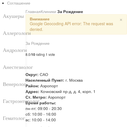
Соглашение
Главная
Клиники
За Рождение
Акушеры
×
Внимание
Google Geocoding API error: The request was
denied.
Аллергологи
За Рождение
Андрологи
8.0/
10
rating 1 vote
Анестезиолог
Округ:
САО
Населенный Пункт:
г. Москва
Венеролог
Район:
Аэропорт
Адрес:
Кочновский пр-д, д. 4, корп. 1
Ст. Метро:
Аэропорт
Гастроэнтеролог
Время работы:
пн-пт: 09:00 - 20:30
сб: 10:00 - 16:00
Гематолог
вс: 10:00 - 14:00