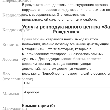
Инфекционист
В результате чего, деятельность внутренних органов
нарушается, процесс оплодотворения становиться не
столь совершенным. Это касается, как
Кардиолог
представителей сильного пола, так и слабого.
Услуги репродуктивного центра «За
Кардиохирург
Рождение»
Врачи Москвы
стараются найти выход из этого
положения, именно поэтому все нынче действующие
Косметолог
методики ЭКО, это те методики, которые в
многочисленном тестировании оказались самыми
лучшими. Для ведущих
клиник Москвы
, является
Логопед
хорошим признаком, когда пациент уходит
довольный, при этом достигнув желаемого
результата. Подробнее по номеру на сайте docmsk.ru
Лор
(отоларинголог)
САО
Аэропорт
Маммолог
Комментарии (0)
Мануальный