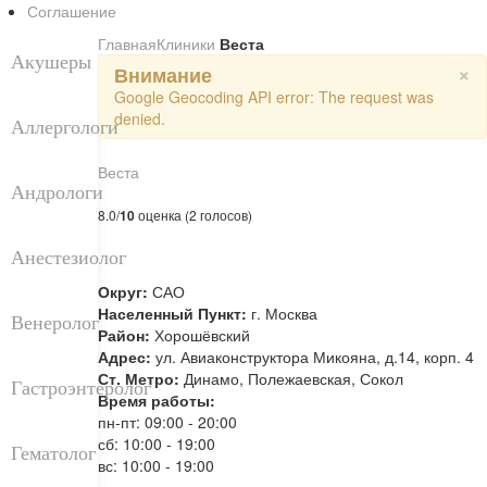
Соглашение
Главная
Клиники
Веста
Акушеры
×
Внимание
Google Geocoding API error: The request was
denied.
Аллергологи
Веста
Андрологи
8.0/
10
оценка (2 голосов)
Анестезиолог
Округ:
САО
Населенный Пункт:
г. Москва
Венеролог
Район:
Хорошёвский
Адрес:
ул. Авиаконструктора Микояна, д.14, корп. 4
Ст. Метро:
Динамо, Полежаевская, Сокол
Гастроэнтеролог
Время работы:
пн-пт: 09:00 - 20:00
сб: 10:00 - 19:00
Гематолог
вс: 10:00 - 19:00