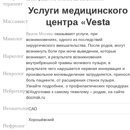
терапевт
Услуги медицинского
центра «Vesta
Массажист
Врачи Москвы
оказывают услуги, при
Миколог
возникновениях, одного из последствий
хирургического вмешательства. После родов, могут
возникнуть боли при моче выведении, которые
Нарколог
возникают, в результате возникновения
внутрибрюшной травмы мочевого пузыря, в
результате чего нарушается нервная иннервация и
Невролог
произвольное мочевыделение затрудняется, принося
боль пациенте, от расширения стенок пузыря.
Узнайте подробнее, о профилактических процедурах
Нейрохирург
и подготовке к самому тяжелому – родам, на сайте
docmsk.ru
Неонатолог
САО
Хорошёвский
Нефролог