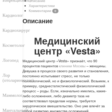
Инфекционист
Описание
Характеристики
Комментарии
0
Кардиолог
Описание
Кардиохирург
Медицинский
Косметолог
центр «Vesta»
Логопед
Медицинский центр «Vesta» признаёт, что 90
процентов пациентов
клиники Москвы
– женщины.
Девушка в процессе своего развития и становления,
Лор
постоянно испытывает стресс, не только
(отоларинголог)
психологический, но и физиологический. Возьмем, к
примеру, среднестатистический физиологический
процесс – роды. Если, изначально имелись, какие-
Маммолог
либо осложнения, либо диаметр таза не
соответствовал пределам нормы, требуется
хирургическое вмешательство. Оно уже влечёт за
Мануальный
собой развитию множества осложнений.