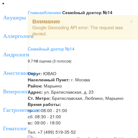
Соглашение
Главная
Клиники
Семейный доктор №14
Акушеры
×
Внимание
Google Geocoding API error: The request was
denied.
Аллергологи
Семейный доктор №14
Андрологи
9.7/
10
оценка (3 голосов)
Анестезиолог
Округ:
ЮВАО
Населенный Пункт:
г. Москва
Район:
Марьино
Венеролог
Адрес:
ул. Братиславская, д. 23
Ст. Метро:
Братиславская, Люблино, Марьино
Время работы:
Гастроэнтеролог
пн-пт: 08:00 - 21:00
сб: 08:30 - 21:00
вс: 09:00 - 18:00
Гематолог
Тел. +7 (499) 519-35-52