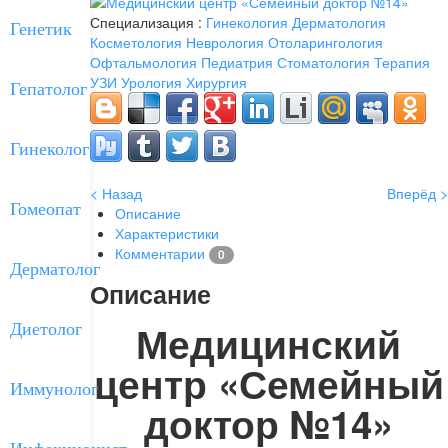
Специализация :
Гинекология
Дерматология
Генетик
Косметология
Неврология
Отоларингология
Офтальмология
Педиатрия
Стоматология
Терапия
УЗИ
Урология
Хирургия
Гепатолог
Гинеколог
< Назад
Вперёд >
Гомеопат
Описание
Характеристики
Комментарии
0
Дерматолог
Описание
Медицинский
Диетолог
центр «Семейный
Иммунолог
доктор №14»