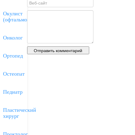
Окулист
(офтальмолог)
Онколог
Ортопед
Остеопат
Педиатр
Пластический
хирург
Проктолог