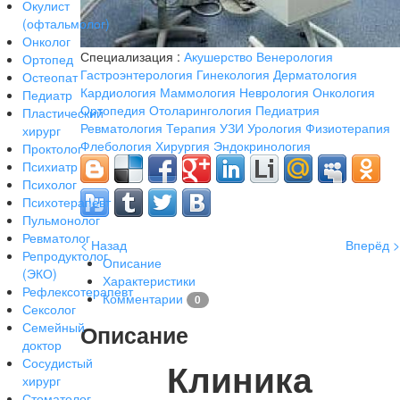
Окулист
(офтальмолог)
Онколог
Специализация :
Акушерство
Венерология
Ортопед
Гастроэнтерология
Гинекология
Дерматология
Остеопат
Кардиология
Маммология
Неврология
Онкология
Педиатр
Ортопедия
Отоларингология
Педиатрия
Пластический
Ревматология
Терапия
УЗИ
Урология
Физиотерапия
хирург
Флебология
Хирургия
Эндокринология
Проктолог
Психиатр
Психолог
Психотерапевт
Пульмонолог
Ревматолог
< Назад
Вперёд >
Репродуктолог
Описание
(ЭКО)
Характеристики
Рефлексотерапевт
Комментарии
0
Сексолог
Семейный
Описание
доктор
Сосудистый
Клиника
хирург
Стоматолог