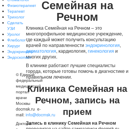
Семейная на
Физиотерапевт
Терапевт
Речном
Трихолог
Сделать
Клиника Семейная на Речном – это
УЗИ
многопрофильное медицинское учреждение,
Уролог
где каждый может получить консультацию
Флеболог
врачей по направленности
эндокринология
,
Хирург
дерматология
, кардиология,
гинекология
и
Эндокринолог
многих других.
Эндоскопист
В клинике работают лучшие специалисты
города, которые готовы помочь в диагностике и
©
Единый
правильном лечении.
федеральный
Клиника Семейная на
медицинский
портал
Речном, запись на
врачи
Москвы
прием
docmsk.ru
e-
mail:
info@docmsk.ru
Запись в клинику Семейная на Речном
Доктора
проводится на сайте самозаписи docmsk.ru