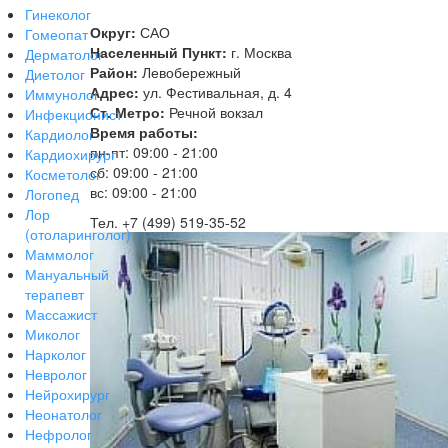
Гинеколог
Округ:
САО
Гомеопат
Населенный Пункт:
г. Москва
Дерматолог
Район:
Левобережный
Диетолог
Адрес:
ул. Фестивальная, д. 4
Иммунолог
Ст. Метро:
Речной вокзал
Инфекционист
Время работы:
Кардиолог
пн-пт: 09:00 - 21:00
Кардиохирург
сб: 09:00 - 21:00
Косметолог
вс: 09:00 - 21:00
Логопед
Лор
Тел. +7 (499) 519-35-52
(отоларинголог)
Маммолог
Мануальный
терапевт
Массажист
Миколог
Нарколог
Невролог
Нейрохирург
Неонатолог
Нефролог