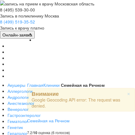
8 (495) 539-30-00
Запись в поликлинику Москва
8 (499) 519-35-52
Запись к врачу платно
Главная
Онлайн-заявка
Врачи
Клиники
Мед.Центры
МРТ
УЗИ/КТ
Болезни
Соглашение
Акушеры
Главная
Клиники
Семейная на Речном
Аллергологи
×
Внимание
Андрологи
Google Geocoding API error: The request was
Анестезиолог
denied.
Венеролог
Гастроэнтеролог
Семейная на Речном
Гематолог
Генетик
7.2/
10
оценка (6 голосов)
Гепатолог