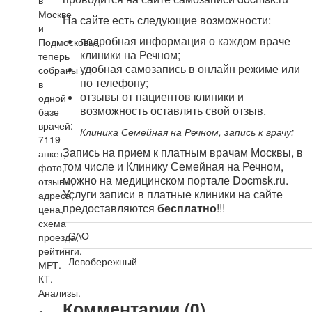
в
Москве
На сайте есть следующие возможности:
и
подробная информация о каждом враче
Подмосковье
клиники на Речном;
теперь
удобная самозапись в онлайн режиме или
собраны
по телефону;
в
отзывы от пациентов клиники и
одной
возможность оставлять свой отзыв.
базе
врачей:
Клиника Семейная на Речном, запись к врачу:
7119
Запись на прием к платным врачам Москвы, в
анкет,
том числе и Клинику Семейная на Речном,
фото,
можно на медицинском портале Docmsk.ru.
отзывы,
Услуги записи в платные клиники на сайте
адреса,
предоставляются
бесплатно
!!!
цена,
схема
САО
проезда,
рейтинги.
Левобережный
МРТ.
КТ.
Анализы.
Комментарии (0)