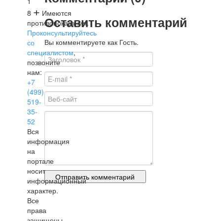
1
+
8
Имеются
Оставить комментарий
противопоказания.
Проконсультируйтесь
Вы комментируете как Гость.
со
специалистом
,
позвоните
нам:
+7
(499)
519-
35-
52
Вся
информация
на
портале
носит
информационный
характер.
Все
права
защищены.