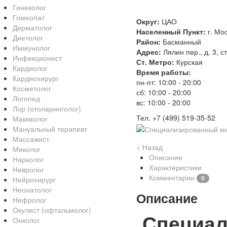
Гинеколог
Гомеопат
Округ:
ЦАО
Дерматолог
Населенный Пункт:
г. Мо
Диетолог
Район:
Басманный
Иммунолог
Адрес:
Лялин пер., д. 3, ст
Инфекционист
Ст. Метро:
Курская
Кардиолог
Время работы:
Кардиохирург
пн-пт: 10:00 - 20:00
Косметолог
сб: 10:00 - 20:00
Логопед
вс: 10:00 - 20:00
Лор (отоларинголог)
Тел. +7 (499) 519-35-52
Маммолог
Мануальный терапевт
Массажист
< Назад
Миколог
Описание
Нарколог
Характеристики
Невролог
Комментарии
0
Нейрохирург
Неонатолог
Описание
Нефролог
Окулист (офтальмолог)
Специал
Онколог