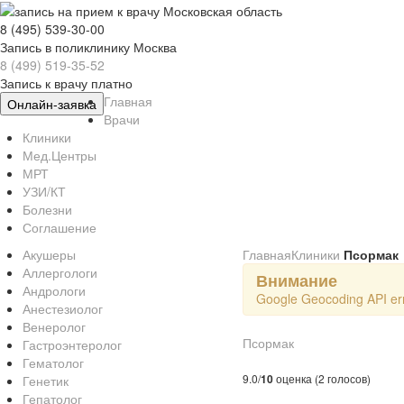
8 (495) 539-30-00
Запись в поликлинику Москва
8 (499) 519-35-52
Запись к врачу платно
Главная
Онлайн-заявка
Врачи
Клиники
Мед.Центры
МРТ
УЗИ/КТ
Болезни
Соглашение
Акушеры
Главная
Клиники
Псормак
Аллергологи
Внимание
Андрологи
Google Geocoding API err
Анестезиолог
Венеролог
Псормак
Гастроэнтеролог
Гематолог
9.0/
10
оценка (2 голосов)
Генетик
Гепатолог