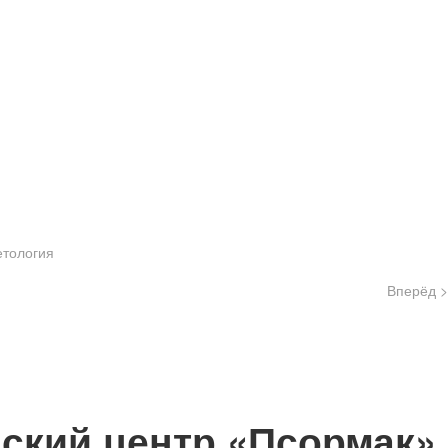
етология
Вперёд >
ский центр «Псормак»