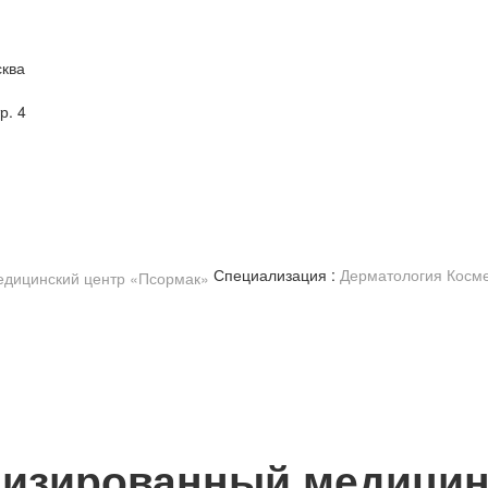
сква
р. 4
Специализация :
Дерматология
Косм
изированный медицин