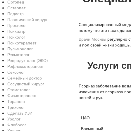
Ортопед
Остеопат
Педиатр
Пластический хирург
Специализированный медиц
Проктолог
потому что это наследстве
Психиатр
Психолог
Врачи Москвы
регулярно с
Психотерапевт
и пол своей жизни ходишь,
Пульмонолог
Ревматолог
Репродуктолог (ЭКО)
Услуги с
Рефлексотерапевт
Сексолог
Семейный доктор
Сосудистый хирург
Псориаз заболевание возм
Стоматолог
излечения от псориаза по
Физиотерапевт
ногтей и рук.
Терапевт
Трихолог
Сделать УЗИ
ЦАО
Уролог
Флеболог
Басманный
Хирург