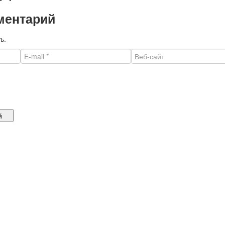
ментарий
ь.