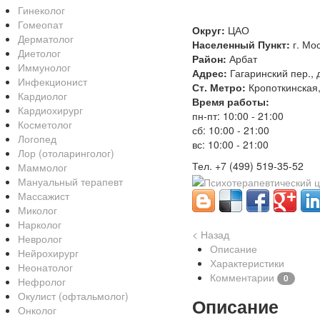
Гинеколог
Гомеопат
Округ:
ЦАО
Дерматолог
Населенный Пункт:
г. Мо
Диетолог
Район:
Арбат
Иммунолог
Адрес:
Гагаринский пер., 
Инфекционист
Ст. Метро:
Кропоткинская
Кардиолог
Время работы:
Кардиохирург
пн-пт: 10:00 - 21:00
Косметолог
сб: 10:00 - 21:00
Логопед
вс: 10:00 - 21:00
Лор (отоларинголог)
Тел. +7 (499) 519-35-52
Маммолог
Мануальный терапевт
Массажист
Миколог
Нарколог
< Назад
Невролог
Описание
Нейрохирург
Характеристики
Неонатолог
Комментарии
0
Нефролог
Окулист (офтальмолог)
Описание
Онколог