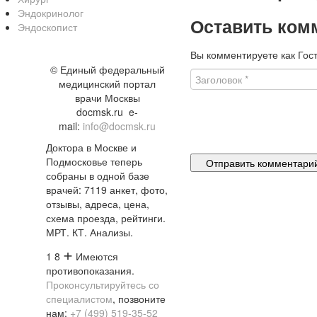
Эндокринолог
Оставить ком
Эндоскопист
Вы комментируете как Гост
©
Единый федеральный
медицинский портал
врачи Москвы
docmsk.ru
e-
mail:
info@docmsk.ru
Доктора в Москве и
Подмосковье теперь
собраны в одной базе
врачей:
7119 анкет, фото,
отзывы, адреса, цена,
схема проезда, рейтинги.
МРТ. КТ. Анализы.
+
1 8
Имеются
противопоказания.
Проконсультируйтесь со
специалистом
, позвоните
нам:
+7 (499) 519-35-52