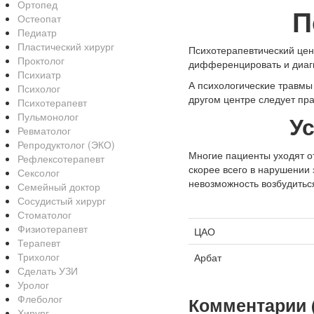
Ортопед
П
Остеопат
Педиатр
Пластический хирург
Психотерапевтический цен
Проктолог
дифференцировать и диагно
Психиатр
А психологические травмы 
Психолог
другом центре следует прав
Психотерапевт
Пульмонолог
У
Ревматолог
Репродуктолог (ЭКО)
Многие пациенты уходят 
Рефлексотерапевт
скорее всего в нарушении 
Сексолог
невозможность возбудитьс
Семейный доктор
Сосудистый хирург
Стоматолог
Физиотерапевт
ЦАО
Терапевт
Трихолог
Арбат
Сделать УЗИ
Уролог
Флеболог
Комментарии (
Хирург