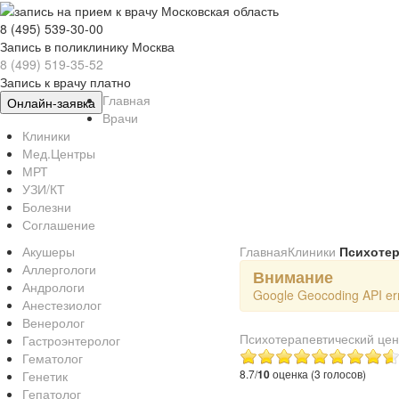
8 (495) 539-30-00
Запись в поликлинику Москва
8 (499) 519-35-52
Запись к врачу платно
Главная
Онлайн-заявка
Врачи
Клиники
Мед.Центры
МРТ
УЗИ/КТ
Болезни
Соглашение
Акушеры
Главная
Клиники
Психотер
Аллергологи
Внимание
Андрологи
Google Geocoding API err
Анестезиолог
Венеролог
Психотерапевтический це
Гастроэнтеролог
Гематолог
8.7/
10
оценка (3 голосов)
Генетик
Гепатолог