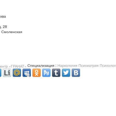
сква
д. 28
, Смоленская
Специализация :
Наркология
Психиатрия
Психолог