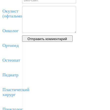
Окулист
(офтальмолог)
Онколог
Ортопед
Остеопат
Педиатр
Пластический
хирург
Проктолог