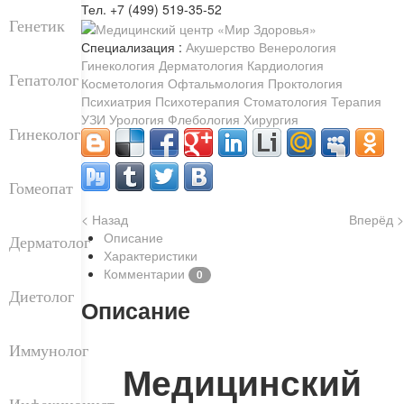
Тел. +7 (499) 519-35-52
Генетик
Специализация :
Акушерство
Венерология
Гинекология
Дерматология
Кардиология
Гепатолог
Косметология
Офтальмология
Проктология
Психиатрия
Психотерапия
Стоматология
Терапия
УЗИ
Урология
Флебология
Хирургия
Гинеколог
Гомеопат
< Назад
Вперёд >
Описание
Дерматолог
Характеристики
Комментарии
0
Диетолог
Описание
Иммунолог
Медицинский