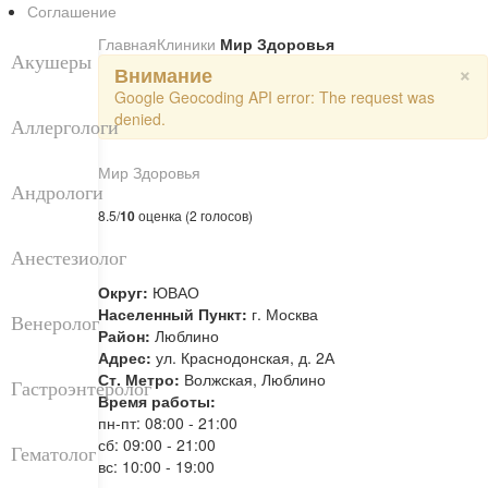
Соглашение
Главная
Клиники
Мир Здоровья
Акушеры
×
Внимание
Google Geocoding API error: The request was
denied.
Аллергологи
Мир Здоровья
Андрологи
8.5/
10
оценка (2 голосов)
Анестезиолог
Округ:
ЮВАО
Населенный Пункт:
г. Москва
Венеролог
Район:
Люблино
Адрес:
ул. Краснодонская, д. 2А
Ст. Метро:
Волжская, Люблино
Гастроэнтеролог
Время работы:
пн-пт: 08:00 - 21:00
сб: 09:00 - 21:00
Гематолог
вс: 10:00 - 19:00