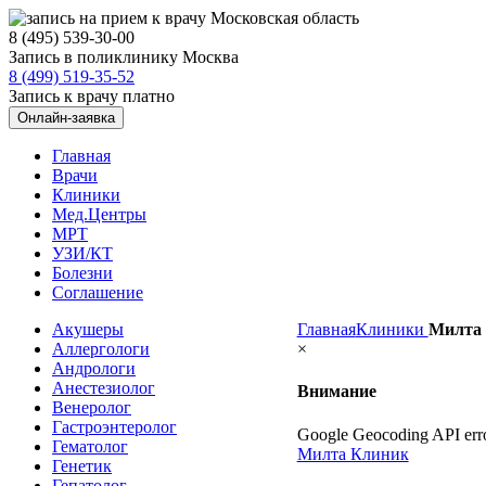
8 (495) 539-30-00
Запись в поликлинику Москва
8 (499) 519-35-52
Запись к врачу платно
Онлайн-заявка
Главная
Врачи
Клиники
Мед.Центры
МРТ
УЗИ/КТ
Болезни
Соглашение
Акушеры
Главная
Клиники
Милта
Аллергологи
×
Андрологи
Анестезиолог
Внимание
Венеролог
Гастроэнтеролог
Google Geocoding API erro
Гематолог
Милта Клиник
Генетик
Гепатолог