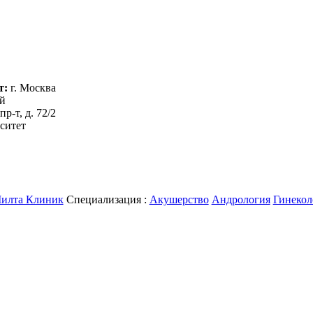
т:
г. Москва
й
р-т, д. 72/2
ситет
Специализация :
Акушерство
Андрология
Гинекол