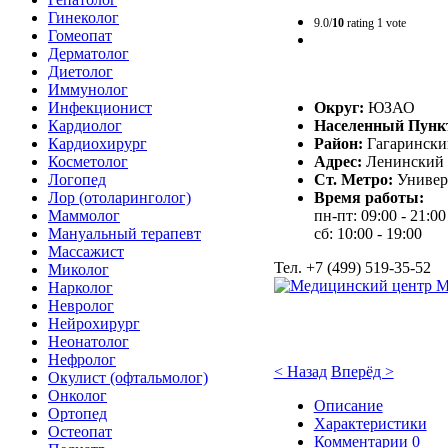
Гинеколог
9.0/
10
rating 1 vote
Гомеопат
Дерматолог
Диетолог
Иммунолог
Округ:
ЮЗАО
Инфекционист
Населенный Пунк
Кардиолог
Район:
Гагарински
Кардиохирург
Адрес:
Ленинский п
Косметолог
Ст. Метро:
Универ
Логопед
Время работы:
Лор (отоларинголог)
пн-пт: 09:00 - 21:00
Маммолог
сб: 10:00 - 19:00
Мануальный терапевт
Массажист
Тел. +7 (499) 519-35-52
Миколог
Нарколог
Невролог
Нейрохирург
Неонатолог
Нефролог
< Назад
Вперёд >
Окулист (офтальмолог)
Онколог
Описание
Ортопед
Характеристики
Остеопат
Комментарии
0