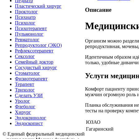
Педиатр
Пластический хирург
Описание
Проктолог
Психиатр
Медицински
Психолог
Психотерапевт
Пульмонолог
Ревматолог
Организм можно разделит
Репродуктолог (ЭКО)
репродуктивная, мочевыд
Рефлексотерапевт
Сексолог
Идентичным образом идёт
Семейный доктор
только, удобные диванчи
Сосудистый хирург
Стоматолог
Услуги медици
Физиотерапевт
Терапевт
Комфорт пациенту прино
Трихолог
мужчин огромную роль и
Сделать УЗИ
Уролог
Планка обслуживания не 
Флеболог
тесты на проверку компе
Хирург
Эндокринолог
ЮЗАО
Эндоскопист
Гагаринский
©
Единый федеральный медицинский