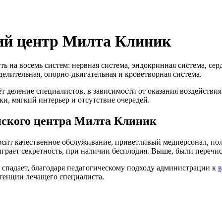
й центр Милта Клиник
ь на восемь систем: нервная система, эндокринная система, серд
елительная, опорно-двигательная и кроветворная система.
 деление специалистов, в зависимости от оказания воздействи
ки, мягкий интерьер и отсутствие очередей.
нского центра Милта Клиник
сит качественное обслуживание, приветливый медперсонал, пол
грает секретность, при наличии бесплодия. Выше, были переч
спадает, благодаря педагогическому подходу администрации к
в
тенции лечащего специалиста.