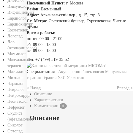
Диетолог
Населенный Пункт:
г. Москва
Иммунолог
Район:
Басманный
Инфекционист
Адрес:
Архангельский пер., д. 15, стр. 3
Кардиолог
Ст. Метро:
Сретенский бульвар, Тургеневская, Чистые
Кардиохирург
пруды
Косметолог
Время работы:
Логопед
пн-пт: 09:00 - 21:00
Лор
сб: 09:00 - 18:00
(отоларинголог)
вс: 09:00 - 18:00
Маммолог
Тел. +7 (499) 519-35-52
Мануальный
терапевт
Специализация :
Акушерство
Гинекология
Мануальная
Массажист
терапия
Терапия
УЗИ
Урология
Миколог
Нарколог
< Назад
Вперёд >
Невролог
Описание
Нейрохирург
Характеристики
Неонатолог
Комментарии
0
Нефролог
Окулист
Описание
(офтальмолог)
Онколог
Ортопед