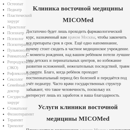
Остеопат
Клиника восточной медицины
Педиатр
Пластический
MICOMed
хирург
Проктолог
Достаточно будет лишь проходить фармакологический
Психиатр
курс, назначенный вам
врачом Москвы
, чтобы закончить
Психолог
все препараты срок в срок. Ещё одно напоминание,
Психотерапевт
почему стоит сходить в частное медицинское учреждение.
Пульмонолог
С момента рождения, над вашим ребёнком потели лучшие
Ревматолог
умы детских и перинатальных центров, во избежание
Репродуктолог
развития осложнений, нежелательных последствий, травм
(ЭКО)
и смерти. Благо, когда ребёнок проходит
Рефлексотерапевт
постнеонатальный период без болезней и передаётся под
Сексолог
учёт педиатру. Часто врачи государственных структур
Семейный
забывают, что такое человечность, поскольку их
доктор
интересует лишь их заработок и ваша благодарность.
Сосудистый
хирург
Услуги клиники восточной
Стоматолог
Физиотерапевт
медицины MICOMed
Терапевт
Трихолог