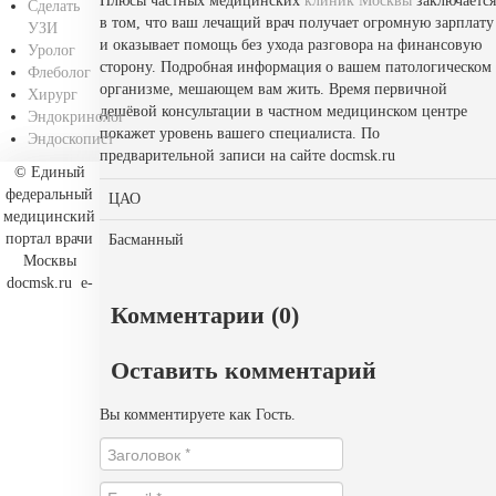
Плюсы частных медицинских
клиник Москвы
заключается
Сделать
в том, что ваш лечащий врач получает огромную зарплату
УЗИ
и оказывает помощь без ухода разговора на финансовую
Уролог
сторону. Подробная информация о вашем патологическом
Флеболог
организме, мешающем вам жить. Время первичной
Хирург
дешёвой консультации в частном медицинском центре
Эндокринолог
покажет уровень вашего специалиста. По
Эндоскопист
предварительной записи на сайте docmsk.ru
©
Единый
федеральный
ЦАО
медицинский
портал врачи
Басманный
Москвы
docmsk.ru
e-
Комментарии (0)
Оставить комментарий
Вы комментируете как Гость.