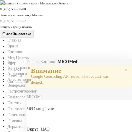
8 (495) 539-30-00
Запись в поликлинику Москва
8 (499) 519-35-52
Запись к врачу платно
Онлайн-заявка
Главная
Врачи
Клиники
Мед.Центры
Акушеры
Главная
Клиники
MICOMed
МРТ
Аллергологи
Внимание
×
УЗИ/КТ
Андрологи
Болезни
Google Geocoding API error: The request was
Анестезиолог
Соглашение
denied.
Венеролог
Гастроэнтеролог
MICOMed
Гематолог
Генетик
Гепатолог
8.0/
10
rating 1 vote
Гинеколог
Гомеопат
Дерматолог
Округ:
ЦАО