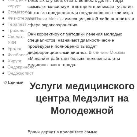
тяжелых случаев, ответственность делят. Тогда
хирург
созывают консилиум, в котором принимают участие
Стоматолог
не только представители государственных клиник, а
Физиотерапевт
все
врачи Москвы
имеющие, какой-либо авторитет в
Терапевт
сфере здравоохранения.
Трихолог
Они корректируют методики лечения молодых
Сделать
специалистов, назначают диагностические
УЗИ
процедуры и полноценно выводят
Уролог
дифференциальный диагноз. В
клинике Москвы
Флеболог
«Мэдэлит» работает больше половины элиты
Хирург
медицины всего города.
Эндокринолог
Эндоскопист
Услуги медицинского
©
Единый
центра Медэлит на
Молодежной
Врачи держат в приоритете самые