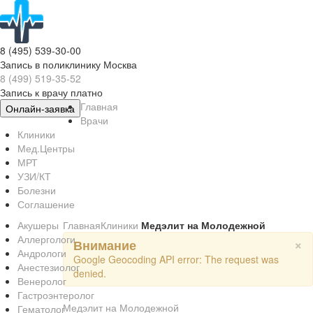
8 (495) 539-30-00
Запись в поликлинику Москва
8 (499) 519-35-52
Запись к врачу платно
Главная
Онлайн-заявка
Врачи
Клиники
Мед.Центры
МРТ
УЗИ/КТ
Болезни
Соглашение
Акушеры
Главная
Клиники
Медэлит на Молодежной
Аллергологи
×
Внимание
Андрологи
Google Geocoding API error: The request was
Анестезиолог
denied.
Венеролог
Гастроэнтеролог
Медэлит на Молодежной
Гематолог