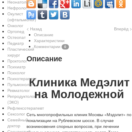
Неонатолог
Нефролог
Окулист
(офтальмолог)
Онколог
< Назад
Вперёд >
Ортопед
Описание
Остеопат
Характеристики
Педиатр
Комментарии
0
Пластический
хирург
Описание
Проктолог
Психиатр
Психолог
Клиника Медэлит
Психотерапевт
Пульмонолог
на Молодежной
Ревматолог
Репродуктолог
(ЭКО)
Рефлексотерапевт
Сексолог
Сеть многопрофильных клиник Москвы «Мэдэлит» по
Семейный
локализации на Рублевском шоссе. В случае
доктор
возникновения спорных вопросов, при лечении
Сосудистый