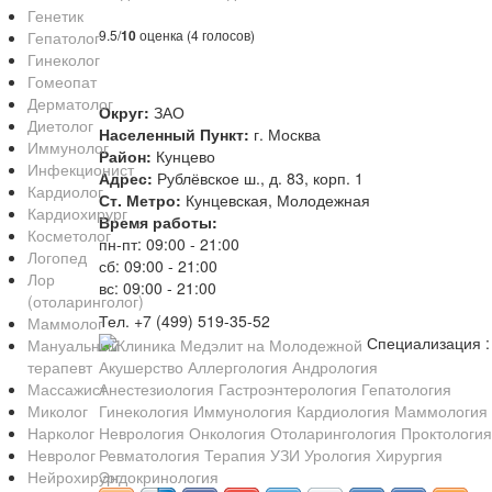
Генетик
9.5/
10
оценка (4 голосов)
Гепатолог
Гинеколог
Гомеопат
Дерматолог
Округ:
ЗАО
Диетолог
Населенный Пункт:
г. Москва
Иммунолог
Район:
Кунцево
Инфекционист
Адрес:
Рублёвское ш., д. 83, корп. 1
Кардиолог
Ст. Метро:
Кунцевская, Молодежная
Кардиохирург
Время работы:
Косметолог
пн-пт: 09:00 - 21:00
Логопед
сб: 09:00 - 21:00
Лор
вс: 09:00 - 21:00
(отоларинголог)
Тел. +7 (499) 519-35-52
Маммолог
Специализация :
Мануальный
терапевт
Акушерство
Аллергология
Андрология
Массажист
Анестезиология
Гастроэнтерология
Гепатология
Миколог
Гинекология
Иммунология
Кардиология
Маммология
Нарколог
Неврология
Онкология
Отоларингология
Проктология
Невролог
Ревматология
Терапия
УЗИ
Урология
Хирургия
Нейрохирург
Эндокринология