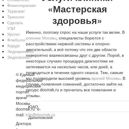
«Мастерская
Физиотерапевт
Терапевт
здоровья»
Трихолог
Сделать
УЗИ
Именно, поэтому спрос на наши услуги так велик. В
Уролог
клинике Москвы
, специалисты борются с
Флеболог
расстройствами нервной системы и опорно-
Хирург
двигательной, а всё потому что эти две области
Эндокринолог
невероятно взаимосвязаны друг с другом. Порой, в
Эндоскопист
некоторых случаях процедура диагностики не
затягивается на несколько часов, или дней, а
проводиться в течении одного сеанса. Тем, самым
©
Единый
мы подтвердили высокий уровень
врачей Москвы
. В
федеральный
случае, появления сомнений, достаточно зайти на
медицинский
ресурс docmsk.ru и прочитать все пожелания и
портал
отзывы.
врачи
Москвы
ЮАО
docmsk.ru
e-
mail:
info@docmsk.ru
Даниловский
Доктора