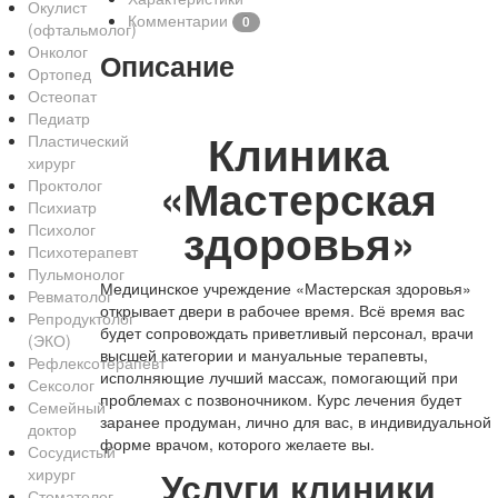
Окулист
Комментарии
0
(офтальмолог)
Онколог
Описание
Ортопед
Остеопат
Педиатр
Клиника
Пластический
хирург
«Мастерская
Проктолог
Психиатр
здоровья»
Психолог
Психотерапевт
Пульмонолог
Медицинское учреждение «Мастерская здоровья»
Ревматолог
открывает двери в рабочее время. Всё время вас
Репродуктолог
будет сопровождать приветливый персонал, врачи
(ЭКО)
высшей категории и мануальные терапевты,
Рефлексотерапевт
исполняющие лучший массаж, помогающий при
Сексолог
проблемах с позвоночником. Курс лечения будет
Семейный
заранее продуман, лично для вас, в индивидуальной
доктор
форме врачом, которого желаете вы.
Сосудистый
Услуги клиники
хирург
Стоматолог