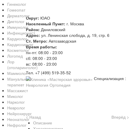
Гинеколог
Гомеопат
Дерматолог
Округ:
ЮАО
Диетолог
Населенный Пункт:
г. Москва
Иммунолог
Район:
Даниловский
Инфекционист
Адрес:
ул. Ленинская слобода, д. 19, стр. 6
Кардиолог
Ст. Метро:
Автозаводская
Кардиохирург
Время работы:
Косметолог
пн-пт: 08:00 - 23:00
Логопед
сб: 08:00 - 23:00
Лор
вс: 08:00 - 23:00
(отоларинголог)
Тел. +7 (499) 519-35-52
Маммолог
Специализация :
Мануальный
терапевт
Неврология
Ортопедия
Массажист
Миколог
Нарколог
Невролог
Нейрохирург
< Назад
Вперёд >
Неонатолог
Описание
Нефролог
Характеристики