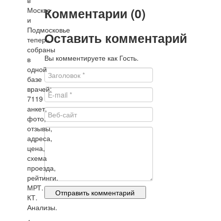
в
Комментарии (0)
Москве
и
Подмосковье
Оставить комментарий
теперь
собраны
Вы комментируете как Гость.
в
одной
базе
врачей:
7119
анкет,
фото,
отзывы,
адреса,
цена,
схема
проезда,
рейтинги.
МРТ.
КТ.
Анализы.