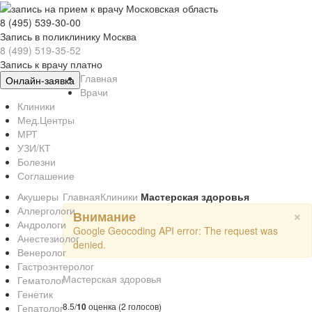
8 (495) 539-30-00
Запись в поликлинику Москва
8 (499) 519-35-52
Запись к врачу платно
Главная
Онлайн-заявка
Врачи
Клиники
Мед.Центры
МРТ
УЗИ/КТ
Болезни
Соглашение
Акушеры
Главная
Клиники
Мастерская здоровья
Аллергологи
×
Внимание
Андрологи
Google Geocoding API error: The request was
Анестезиолог
denied.
Венеролог
Гастроэнтеролог
Мастерская здоровья
Гематолог
Генетик
8.5/
10
оценка (2 голосов)
Гепатолог