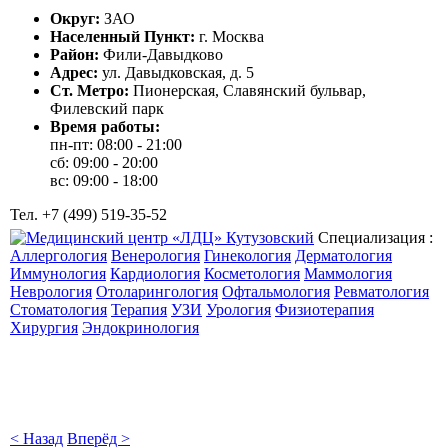
Округ:
ЗАО
Населенный Пункт:
г. Москва
Район:
Фили-Давыдково
Адрес:
ул. Давыдковская, д. 5
Ст. Метро:
Пионерская, Славянский бульвар,
Филевский парк
Время работы:
пн-пт: 08:00 - 21:00
сб: 09:00 - 20:00
вс: 09:00 - 18:00
Тел. +7 (499) 519-35-52
Специализация :
Аллергология
Венерология
Гинекология
Дерматология
Иммунология
Кардиология
Косметология
Маммология
Неврология
Отоларингология
Офтальмология
Ревматология
Стоматология
Терапия
УЗИ
Урология
Физиотерапия
Хирургия
Эндокринология
< Назад
Вперёд >