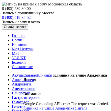
8 (495) 539-30-00
Запись в поликлинику Москва
8 (499) 519-35-52
Запись к врачу платно
Онлайн-заявка
Главная
Врачи
Клиники
Мед.Центры
МРТ
УЗИ/КТ
Болезни
Соглашение
Акушеры
Главная
Клиники
Клиника на улице Академика
Аллергологи
Янгеля
Андрологи
×
Анестезиолог
Венеролог
Внимание
Гастроэнтеролог
Гематолог
Google Geocoding API error: The request was denied.
Генетик
Клиника на улице Академика Янгеля
Гепатолог