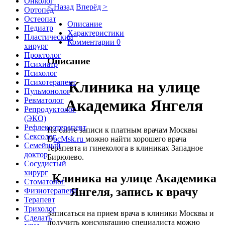
Онколог
< Назад
Вперёд >
Ортопед
Остеопат
Описание
Педиатр
Характеристики
Пластический
Комментарии
0
хирург
Проктолог
Описание
Психиатр
Психолог
Клиника на улице
Психотерапевт
Пульмонолог
Ревматолог
Академика Янгеля
Репродуктолог
(ЭКО)
Рефлексотерапевт
На сайте записи к платным врачам Москвы
Сексолог
D
ocMsk.ru
можно найти хорошего врача
Семейный
терапевта и гинеколога в клиниках Западное
доктор
Бирюлево.
Сосудистый
хирург
Клиника на улице Академика
Стоматолог
Янгеля, запись к врачу
Физиотерапевт
Терапевт
Трихолог
Записаться на прием врача в клиники Москвы и
Сделать
получить консультацию специалиста можно