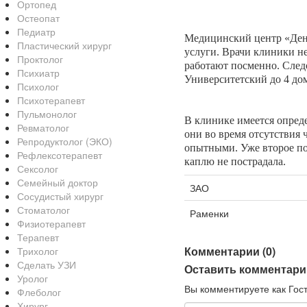
Ортопед
Остеопат
Педиатр
Медицинский центр «Дент
Пластический хирург
услуги. Врачи клиники не
Проктолог
работают посменно. Следо
Психиатр
Университетский до 4 дом
Психолог
Психотерапевт
Пульмонолог
В клинике имеется опреде
Ревматолог
они во время отсутствия
Репродуктолог (ЭКО)
опытными. Уже второе по
Рефлексотерапевт
каплю не пострадала.
Сексолог
Семейный доктор
ЗАО
Сосудистый хирург
Стоматолог
Раменки
Физиотерапевт
Терапевт
Комментарии (0)
Трихолог
Сделать УЗИ
Оставить комментари
Уролог
Вы комментируете как Гост
Флеболог
Хирург