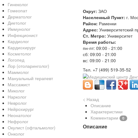
Гинеколог
Гомеопат
Округ:
ЗАО
Дерматолог
Населенный Пункт:
г. Мо
Диетолог
Район:
Раменки
Иммунолог
Адрес:
Университетский пр
Инфекционист
Ст. Метро:
Университет
Кардиолог
Время работы:
Кардиохирург
пн-пт: 09:00 - 21:00
Косметолог
сб: 09:00 - 21:00
Логопед
вс: 09:00 - 21:00
Лор (отоларинголог)
Тел. +7 (499) 519-35-52
Маммолог
Мануальный терапевт
Массажист
Миколог
Нарколог
< Назад
Невролог
Описание
Нейрохирург
Характеристики
Неонатолог
Комментарии
0
Нефролог
Описание
Окулист (офтальмолог)
Онколог