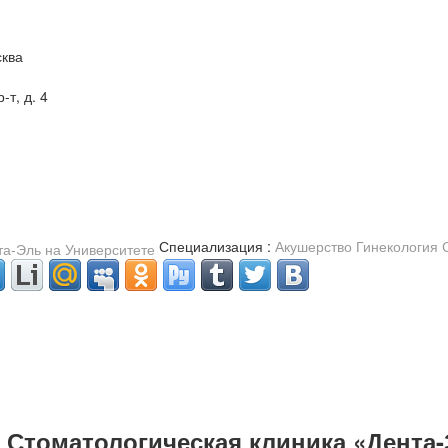
сква
-т, д. 4
Специализация :
Акушерство
Гинекология
Стоматологическая клиника «Дента-