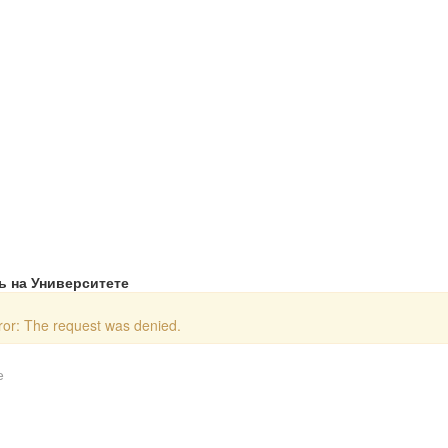
ь на Университете
or: The request was denied.
е