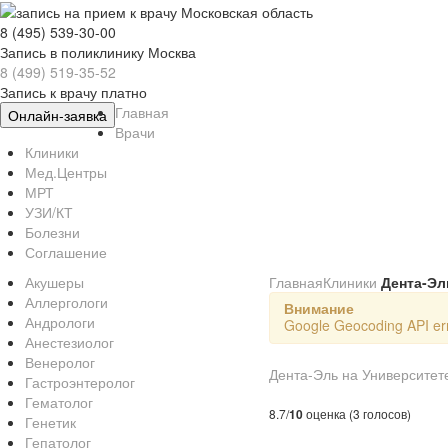
8 (495) 539-30-00
Запись в поликлинику Москва
8 (499) 519-35-52
Запись к врачу платно
Главная
Онлайн-заявка
Врачи
Клиники
Мед.Центры
МРТ
УЗИ/КТ
Болезни
Соглашение
Акушеры
Главная
Клиники
Дента-Эл
Аллергологи
Внимание
Андрологи
Google Geocoding API err
Анестезиолог
Венеролог
Дента-Эль на Университет
Гастроэнтеролог
Гематолог
8.7/
10
оценка (3 голосов)
Генетик
Гепатолог