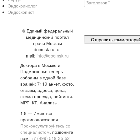
Эндокринолог
Эндоскопист
©
Единый федеральный
медицинский портал
врачи Москвы
docmsk.ru
e-
mail:
info@docmsk.ru
Доктора в Москве и
Подмосковье теперь
собраны в одной базе
врачей:
7119 анкет, фото,
отзывы, адреса, цена,
схема проезда, рейтинги.
МРТ. КТ. Анализы.
+
1 8
Имеются
противопоказания.
Проконсультируйтесь со
специалистом
, позвоните
нам:
+7 (499) 519-35-52