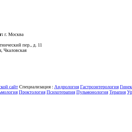
т:
г. Москва
нический пер., д. 11
я, Чкаловская
Специализация :
Андрология
Гастроэнтерология
Гинек
ьмология
Проктология
Психотерапия
Пульмонология
Терапия
Ур