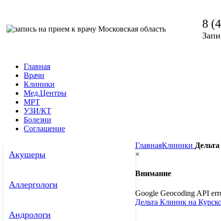
8 (
Запи
Главная
Врачи
Клиники
Мед.Центры
МРТ
УЗИ/КТ
Болезни
Соглашение
Главная
Клиники
Дельта
Акушеры
×
Внимание
Аллергологи
Google Geocoding API erro
Дельта Клиник на Курск
Андрологи