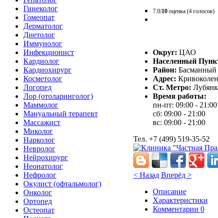
Гинеколог
7.0/
10
оценка (4 голосов)
Гомеопат
Дерматолог
Диетолог
Иммунолог
Округ:
ЦАО
Инфекционист
Населенный Пунк
Кардиолог
Район:
Басманный
Кардиохирург
Адрес:
Кривоколенн
Косметолог
Ст. Метро:
Лубянк
Логопед
Время работы:
Лор (отоларинголог)
пн-пт: 09:00 - 21:00
Маммолог
сб: 09:00 - 21:00
Мануальный терапевт
вс: 09:00 - 21:00
Массажист
Миколог
Тел. +7 (499) 519-35-52
Нарколог
Невролог
Нейрохирург
Неонатолог
< Назад
Вперёд >
Нефролог
Окулист (офтальмолог)
Описание
Онколог
Характеристики
Ортопед
Комментарии
0
Остеопат