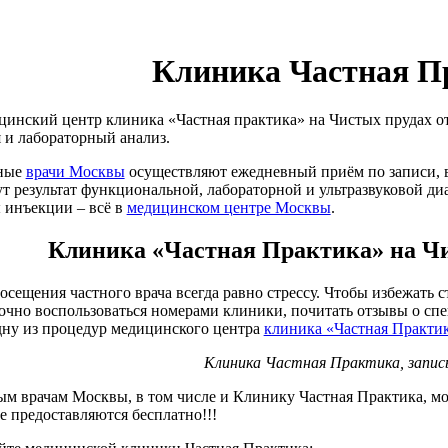
Клиника Частная П
нский центр клиника «Частная практика» на Чистых прудах от
я и лабораторный анализ.
ные
врачи Москвы
осуществляют ежедневный приём по записи, в
т результат функциональной, лабораторной и ультразвуковой д
 инъекции – всё в
медицинском центре Москвы
.
Клиника «Частная Практика» на Чи
посещения частного врача всегда равно стрессу. Чтобы избежать 
очно воспользоваться номерами клиники, почитать отзывы о спе
дну из процедур медицинского центра
клиника «Частная Практи
Клиника Частная Практика, запись
ым врачам Москвы, в том числе и Клинику Частная Практика, мо
е предоставляются бесплатно!!!