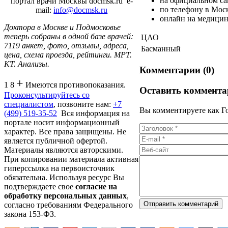
на официальном са
портал врачи Москвы docmsk.ru
e-
по телефону в Моск
mail:
info@docmsk.ru
онлайн на медицин
Доктора в Москве и Подмосковье
теперь собраны в одной базе врачей:
ЦАО
7119 анкет, фото, отзывы, адреса,
Басманный
цена, схема проезда, рейтинги.
МРТ.
КТ. Анализы.
Комментарии (0)
+
1 8
Имеются противопоказания.
Оставить коммента
Проконсультируйтесь со
специалистом
, позвоните нам:
+7
Вы комментируете как Го
(499) 519-35-52
Вся информация на
портале носит информационный
характер. Все права защищены. Не
является публичной офертой.
Материалы являются авторскими.
При копировании материала активная
гиперссылка на первоисточник
обязательна. Используя ресурс Вы
подтверждаете свое
согласие на
обработку персональных данных
,
согласно требованиям Федерального
закона 153-ФЗ.