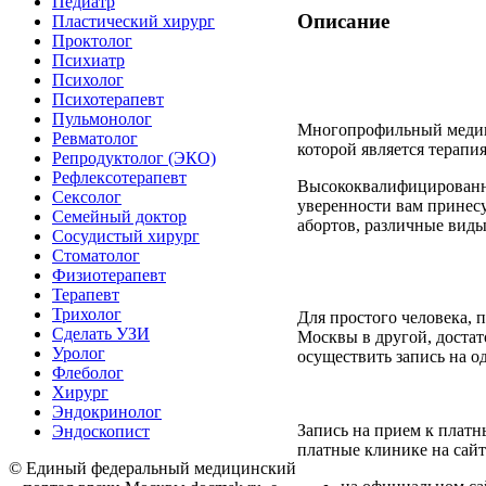
Педиатр
Описание
Пластический хирург
Проктолог
Психиатр
Психолог
Психотерапевт
Пульмонолог
Многопрофильный медици
Ревматолог
которой является терапи
Репродуктолог (ЭКО)
Рефлексотерапевт
Высококвалифицирован
Сексолог
уверенности вам принесу
Семейный доктор
абортов, различные виды
Сосудистый хирург
Стоматолог
Физиотерапевт
Терапевт
Трихолог
Для простого человека, 
Сделать УЗИ
Москвы в другой, достат
Уролог
осуществить запись на о
Флеболог
Хирург
Эндокринолог
Запись на прием к платн
Эндоскопист
платные клинике на сайт
©
Единый федеральный медицинский