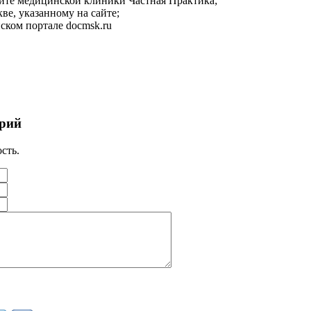
йте медицинской клиники Частная Практика;
ве, указанному на сайте;
ском портале docmsk.ru
рий
сть.