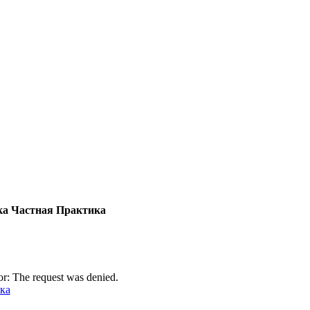
а Частная Практика
r: The request was denied.
ка