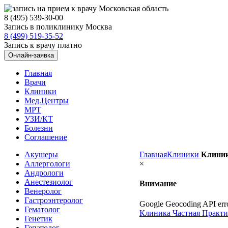
8 (495) 539-30-00
Запись в поликлинику Москва
8 (499) 519-35-52
Запись к врачу платно
Онлайн-заявка
Главная
Врачи
Клиники
Мед.Центры
МРТ
УЗИ/КТ
Болезни
Соглашение
Акушеры
Главная
Клиники
Клиник
Аллергологи
×
Андрологи
Анестезиолог
Внимание
Венеролог
Гастроэнтеролог
Google Geocoding API erro
Гематолог
Клиника Частная Практи
Генетик
Гепатолог