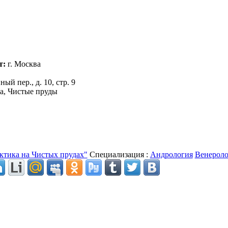
т:
г. Москва
ый пер., д. 10, стр. 9
а, Чистые пруды
Специализация :
Андрология
Венероло