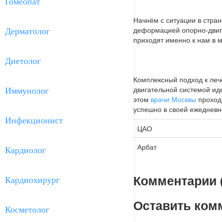
Гомеопат
Начнём с ситуации в стра
деформацией опорно-двига
Дерматолог
приходят именно к нам в 
Диетолог
Комплексный подход к леч
двигательной системой ид
Иммунолог
этом
врачи Москвы
проходи
успешно в своей ежедневн
Инфекционист
ЦАО
Арбат
Кардиолог
Комментарии (
Кардиохирург
Оставить ком
Косметолог