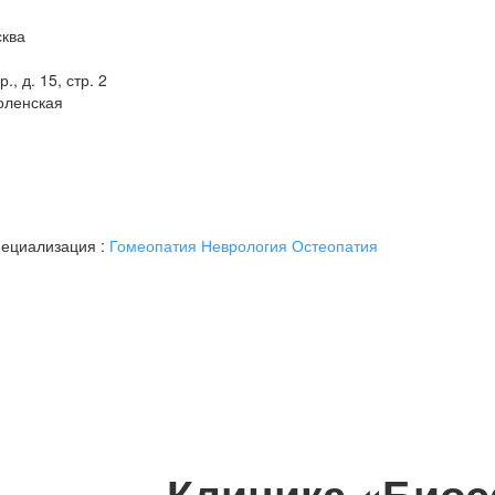
сква
, д. 15, стр. 2
оленская
ециализация :
Гомеопатия
Неврология
Остеопатия
Клиника «Био