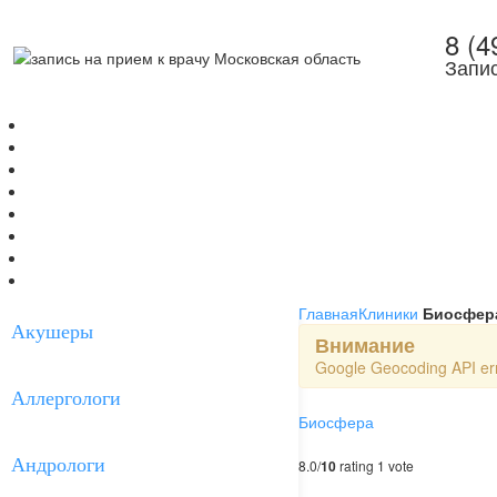
8 (4
Запис
Главная
Врачи
Клиники
Мед.Центры
МРТ
УЗИ/КТ
Болезни
Соглашение
Главная
Клиники
Биосфер
Акушеры
Внимание
Google Geocoding API err
Аллергологи
Биосфера
Андрологи
8.0/
10
rating 1 vote