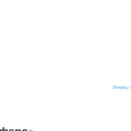
Вперёд >
сфера»