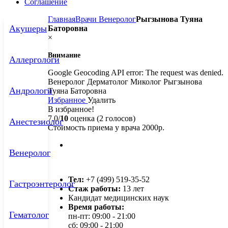
Соглашение
Главная
Врачи
Венеролог
Рыгзынова Туяна
Акушеры
Баторовна
×
Внимание
Аллергологи
Google Geocoding API error: The request was denied.
Венеролог Дерматолог Миколог Рыгзынова
Андрологи
Туяна Баторовна
Избранное
Удалить
В избранное!
7.0/
10
оценка (2 голосов)
Анестезиолог
Стоимость приема у врача 2000р.
Венеролог
Тел:
+7 (499) 519-35-52
Гастроэнтеролог
Стаж работы:
13 лет
Кандидат медицинских наук
Время работы:
Гематолог
пн-пт: 09:00 - 21:00
сб: 09:00 - 21:00