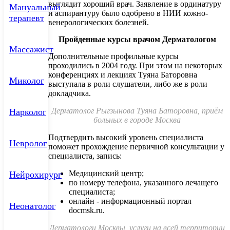
выглядит хороший врач. Заявление в ординатуру
Мануальный
и аспирантуру было одобрено в НИИ кожно-
терапевт
венерологических болезней.
Пройденные курсы врачом Дерматологом
Массажист
Дополнительные профильные курсы
проходились в 2004 году. При этом на некоторых
конференциях и лекциях Туяна Баторовна
Миколог
выступала в роли слушатели, либо же в роли
докладчика.
Дерматолог Рыгзынова Туяна Баторовна, приём
Нарколог
больных в городе Москва
Подтвердить высокий уровень специалиста
Невролог
поможет прохождение первичной консультации у
специалиста, запись:
Медицинский центр;
Нейрохирург
по номеру телефона, указанного лечащего
специалиста;
онлайн - информационный портал
Неонатолог
docmsk.ru.
Дерматологи Москвы, услуги на всей территории