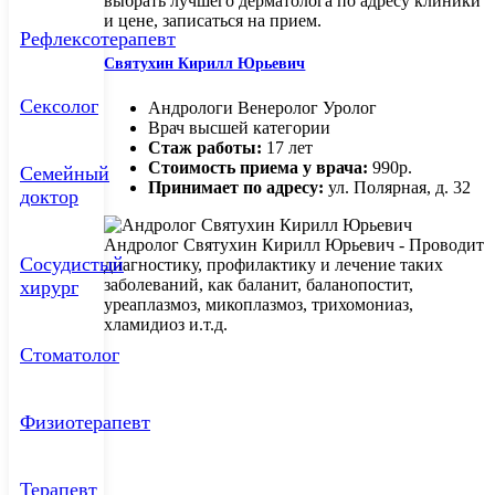
выбрать лучшего дерматолога по адресу клиники
и цене, записаться на прием.
Рефлексотерапевт
Святухин Кирилл Юрьевич
Сексолог
Андрологи Венеролог Уролог
Врач высшей категории
Стаж работы:
17 лет
Стоимость приема у врача:
990р.
Семейный
Принимает по адресу:
ул. Полярная, д. 32
доктор
Андролог Святухин Кирилл Юрьевич - Проводит
Сосудистый
диагностику, профилактику и лечение таких
заболеваний, как баланит, баланопостит,
хирург
уреаплазмоз, микоплазмоз, трихомониаз,
хламидиоз и.т.д.
Стоматолог
Физиотерапевт
Терапевт