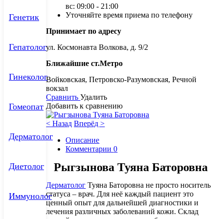
вс: 09:00 - 21:00
Уточняйте время приема по телефону
Генетик
Принимает по адресу
Гепатолог
ул. Космонавта Волкова, д. 9/2
Ближайшие ст.Метро
Гинеколог
Войковская, Петровско-Разумовская, Речной
вокзал
Сравнить
Удалить
Гомеопат
Добавить к сравнению
< Назад
Вперёд >
Дерматолог
Описание
Комментарии
0
Рыгзынова Туяна Баторовна
Диетолог
Дерматолог
Туяна Баторовна не просто носитель
статуса – врач. Для неё каждый пациент это
Иммунолог
ценный опыт для дальнейшей диагностики и
лечения различных заболеваний кожи. Склад