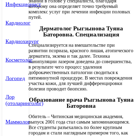
знаний в голове у специалиста, благодаря
Инфекционист
которому она определяет точно требуемый
комплекс услуг при лечении инфекции половых
путей.
Кардиолог
Дерматолог Рыгзынова Туяна
Баторовна. Специализация
Кардиохирург
Специализируется на вмешательстве при
развитии псориаза, красного лишая, атопического
дерматита, экзема и так далее. Техника
Косметолог
манипуляции лазером доведена до совершенства,
в результате чего процесс удаления
доброкачественных патологии сводиться к
пятиминутной процедуре. В местах повреждения
Логопед
участка кожи, для лучшей дифференцировки
болезни проводит биопсию.
Лор
Образование врача Рыгзынова Туяна
(отоларинголог)
Баторовна
Обитель – Читинская медицинская академия,
Маммолог
выпуск 2001 года стал самым запоминающимся.
Все студенты разъехались по более крупным
городам и стали наглядным примером того, как