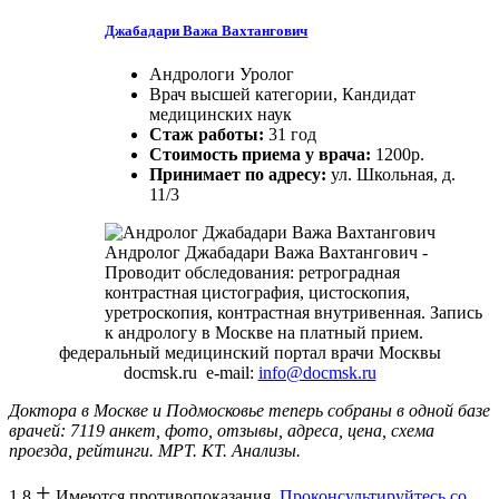
Джабадари Важа Вахтангович
Андрологи Уролог
Врач высшей категории, Кандидат
медицинских наук
Стаж работы:
31 год
Стоимость приема у врача:
1200р.
Принимает по адресу:
ул. Школьная, д.
11/3
Андролог Джабадари Важа Вахтангович -
Проводит обследования: ретроградная
контрастная цистография, цистоскопия,
уретроскопия, контрастная внутривенная. Запись
к андрологу в Москве на платный прием.
федеральный медицинский портал врачи Москвы
docmsk.ru
e-mail:
info@docmsk.ru
Доктора в Москве и Подмосковье теперь собраны в одной базе
врачей:
7119 анкет, фото, отзывы, адреса, цена, схема
проезда, рейтинги.
МРТ. КТ. Анализы.
+
1 8
Имеются противопоказания.
Проконсультируйтесь со