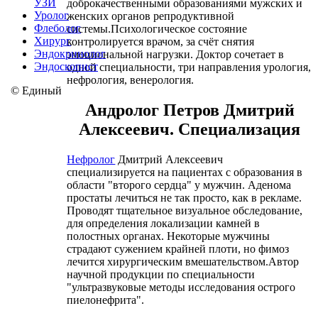
УЗИ
доброкачественными образованиями мужских и
Уролог
женских органов репродуктивной
Флеболог
системы.Психологическое состояние
Хирург
контролируется врачом, за счёт снятия
Эндокринолог
эмоциональной нагрузки. Доктор сочетает в
Эндоскопист
одной специальности, три направления урология,
нефрология, венерология.
©
Единый
Андролог Петров Дмитрий
Алексеевич. Специализация
Нефролог
Дмитрий Алексеевич
специализируется на пациентах с образования в
области "второго сердца" у мужчин. Аденома
простаты лечиться не так просто, как в рекламе.
Проводят тщательное визуальное обследование,
для определения локализации камней в
полостных органах. Некоторые мужчины
страдают сужением крайней плоти, но фимоз
лечится хирургическим вмешательством.Автор
научной продукции по специальности
"ультразвуковые методы исследования острого
пиелонефрита".