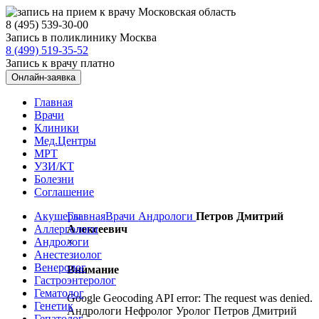
8 (495) 539-30-00
Запись в поликлинику Москва
8 (499) 519-35-52
Запись к врачу платно
Онлайн-заявка
Главная
Врачи
Клиники
Мед.Центры
МРТ
УЗИ/КТ
Болезни
Соглашение
Акушеры
Главная
Врачи
Андрологи
Петров Дмитрий
Аллергологи
Алексеевич
Андрологи
×
Анестезиолог
Венеролог
Внимание
Гастроэнтеролог
Гематолог
Google Geocoding API error: The request was denied.
Генетик
Андрологи Нефролог Уролог Петров Дмитрий
Гепатолог