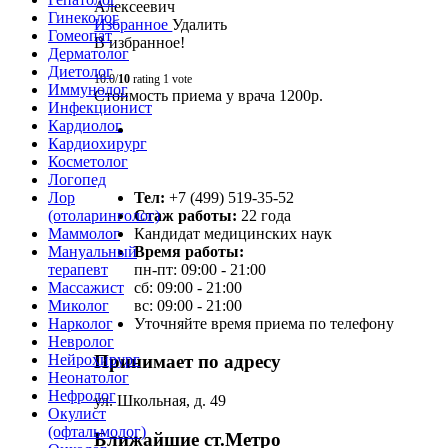
Алексеевич
Гинеколог
Избранное
Удалить
Гомеопат
В избранное!
Дерматолог
Диетолог
10.0/
10
rating 1 vote
Иммунолог
Стоимость приема у врача 1200р.
Инфекционист
Кардиолог
Кардиохирург
Косметолог
Логопед
Тел:
+7 (499) 519-35-52
Лор
Стаж работы:
22 года
(отоларинголог)
Кандидат медицинских наук
Маммолог
Время работы:
Мануальный
пн-пт: 09:00 - 21:00
терапевт
сб: 09:00 - 21:00
Массажист
вс: 09:00 - 21:00
Миколог
Уточняйте время приема по телефону
Нарколог
Невролог
Нейрохирург
Принимает по адресу
Неонатолог
Нефролог
ул. Школьная, д. 49
Окулист
(офтальмолог)
Ближайшие ст.Метро