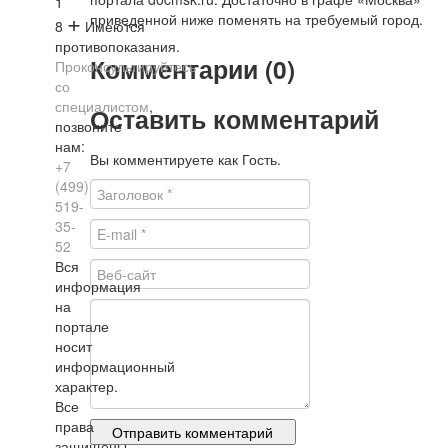
1
+
приведенной ниже поменять на требуемый город.
8
Имеются
противопоказания.
Комментарии (0)
Проконсультируйтесь
со
специалистом
,
Оставить комментарий
позвоните
нам:
Вы комментируете как Гость.
+7
(499)
519-
35-
52
Вся
информация
на
портале
носит
информационный
характер.
Все
права
защищены.