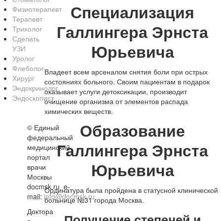
Специализация
Физиотерапевт
Терапевт
Галлингера Эрнста
Трихолог
Сделать
Юрьевича
УЗИ
Уролог
Флеболог
Владеет всем арсеналом снятия боли при острых
Хирург
состояниях больного. Своим пациентам в подарок
Эндокринолог
оказывает услуги детоксикации, производит
Эндоскопист
очищение организма от элементов распада
химических веществ.
Образование
©
Единый
федеральный
Галлингера Эрнста
медицинский
портал
Юрьевича
врачи
Москвы
docmsk.ru
e-
Ординатура была пройдена в статусной клинической
mail:
info@docmsk.ru
больнице №31 города Москва.
Доктора
Получение степеней и