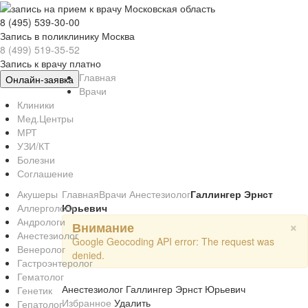
8 (495) 539-30-00
Запись в поликлинику Москва
8 (499) 519-35-52
Запись к врачу платно
Главная
Онлайн-заявка
Врачи
Клиники
Мед.Центры
МРТ
УЗИ/КТ
Болезни
Соглашение
Акушеры
Главная
Врачи
Анестезиолог
Галлингер Эрнст
Аллергологи
Юрьевич
Андрологи
×
Внимание
Анестезиолог
Google Geocoding API error: The request was
Венеролог
denied.
Гастроэнтеролог
Гематолог
Анестезиолог Галлингер Эрнст Юрьевич
Генетик
Избранное
Удалить
Гепатолог