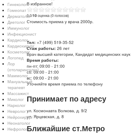
В избранное!
Гинеколог
Гомеопат
0.0/
10
оценка (0 голосов)
Дерматолог
Стоимость приема у врача 2000р.
Диетолог
Иммунолог
Инфекционист
Кардиолог
Тел:
+7 (499) 519-35-52
Кардиохирург
Стаж работы:
26 лет
Косметолог
Врач высшей категории, Кандидат медицинских наук
Логопед
Время работы:
Лор
пн-пт: 09:00 - 21:00
(отоларинголог)
сб: 09:00 - 21:00
Маммолог
вс: 09:00 - 21:00
Мануальный
Уточняйте время приема по телефону
терапевт
Массажист
Принимает по адресу
Миколог
Нарколог
ул. Космонавта Волкова, д. 9/2
Невролог
ул. Ярцевская, д. 8
Нейрохирург
Неонатолог
Ближайшие ст.Метро
Нефролог