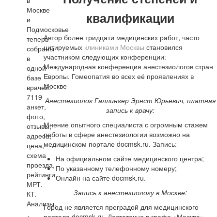
в
Москве
квалификации
и
Подмосковье
Автор более тридцати медицинских работ, часто
теперь
цитируемых
клиниками Москвы
становился
собраны
участником следующих конференции:
в
Международная конференция анестезиологов стран
одной
Европы. Гомеопатия во всех её проявлениях в
базе
Москве
врачей:
7119
Анестезиолог Галлингер Эрнст Юрьевич, платная
анкет,
запись к врачу:
фото,
Мнение опытного специалиста с огромным стажем
отзывы,
работы в сфере анестезиологии возможно на
адреса,
медицинском портале docmsk.ru. Запись:
цена,
схема
На официальном сайте медицинского центра;
проезда,
По указанному телефонному номеру;
рейтинги.
Онлайн на сайте docmsk.ru.
МРТ.
Запись к анестезиологу в Москве:
КТ.
Анализы.
Город не является преградой для медицинского
портала docmsk.ru. Достаточно в графе «Москва»