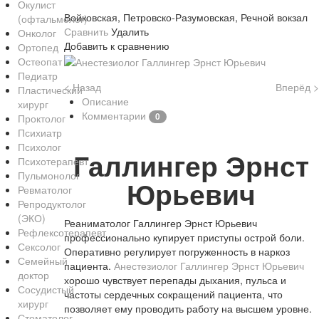
Окулист
Войковская, Петровско-Разумовская, Речной вокзал
(офтальмолог)
Сравнить
Удалить
Онколог
Добавить к сравнению
Ортопед
Остеопат
Педиатр
< Назад
Вперёд >
Пластический
Описание
хирург
Комментарии
0
Проктолог
Психиатр
Психолог
Галлингер Эрнст
Психотерапевт
Пульмонолог
Юрьевич
Ревматолог
Репродуктолог
(ЭКО)
Реаниматолог Галлингер Эрнст Юрьевич
Рефлексотерапевт
профессионально купирует приступы острой боли.
Сексолог
Оперативно регулирует погруженность в наркоз
Семейный
пациента.
Анестезиолог Галлингер Эрнст Юрьевич
доктор
хорошо чувствует перепады дыхания, пульса и
Сосудистый
частоты сердечных сокращений пациента, что
хирург
позволяет ему проводить работу на высшем уровне.
Стоматолог