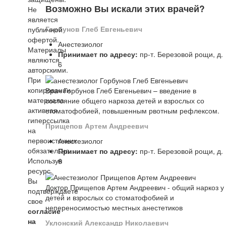
Возможно Вы искали этих врачей?
Не
является
Горбунов Глеб Евгеньевич
публичной
офертой.
Анестезиолог
Материалы
Принимает по адресу:
пр-т. Березовой рощи, д.
являются
6
авторскими.
При
копировании
Врач Горбунов Глеб Евгеньевич – введение в
материала
состояние общего наркоза детей и взрослых со
активная
стоматофобией, повышенным рвотным рефлексом.
гиперссылка
Прищепов Артем Андреевич
на
первоисточник
Анестезиолог
обязательна.
Принимает по адресу:
пр-т. Березовой рощи, д.
Используя
6
ресурс
Вы
Доктор Прищепов Артем Андреевич - общий наркоз у
подтверждаете
детей и взрослых со стоматофобией и
свое
непереносимостью местных анестетиков
согласие
на
Уклонский Александр Николаевич