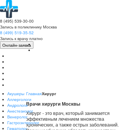
8 (495) 539-30-00
Запись в поликлинику Москва
8 (499) 519-35-52
Запись к врачу платно
Главная
Онлайн-заявка
Врачи
Клиники
Мед.Центры
МРТ
УЗИ/КТ
Болезни
Соглашение
Акушеры
Главная
Хирург
Аллергологи
Врачи хирурги Москвы
Андрологи
Анестезиолог
Хирург - это врач, который занимается
Венеролог
эффективным лечением множества
Гастроэнтеролог
хронических, а также острых заболеваний.
Гематолог