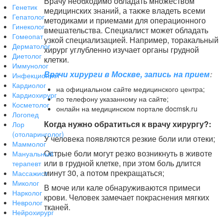
Врачу необходимо обладать множеством
Генетик
медицинских знаний, а также владеть всеми
Гепатолог
методиками и приемами для операционного
Гинеколог
вмешательства. Специалист может обладать
Гомеопат
узкой специализацией. Например, торакальный
Дерматолог
хирург углубленно изучает органы грудной
Диетолог
клетки.
Иммунолог
Врачи хирурги в Москве, запись на прием
:
Инфекционист
Кардиолог
на официальном сайте медицинского центра;
Кардиохирург
по телефону указанному на сайте;
Косметолог
онлайн на медицинском портале docmsk.ru
Логопед
Когда нужно обратиться к врачу хирургу?:
Лор
(отоларинголог)
У человека появляются резкие боли или отеки;
Маммолог
Острые боли могут резко возникнуть в животе
Мануальный
или в грудной клетке, при этом боль длится
терапевт
минут 30, а потом прекращаться;
Массажист
Миколог
В моче или кале обнаруживаются примеси
Нарколог
крови. Человек замечает покраснения мягких
Невролог
тканей.
Нейрохирург