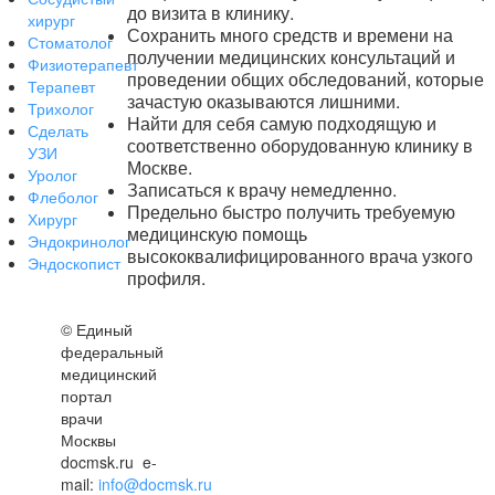
до визита в клинику.
хирург
Сохранить много средств и времени на
Стоматолог
получении медицинских консультаций и
Физиотерапевт
проведении общих обследований, которые
Терапевт
зачастую оказываются лишними.
Трихолог
Найти для себя самую подходящую и
Сделать
соответственно оборудованную клинику в
УЗИ
Москве.
Уролог
Записаться к врачу немедленно.
Флеболог
Предельно быстро получить требуемую
Хирург
медицинскую помощь
Эндокринолог
высококвалифицированного врача узкого
Эндоскопист
профиля.
©
Единый
федеральный
медицинский
портал
врачи
Москвы
docmsk.ru
e-
mail:
info@docmsk.ru