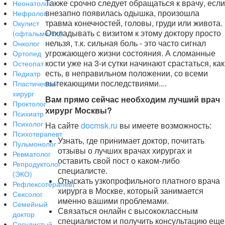
Также срочно следует обращаться к врачу, если
Неонатолог
внезапно появилась одышка, произошла
Нефролог
травма конечностей, головы, груди или живота.
Окулист
Откладывать с визитом к этому доктору просто
(офтальмолог)
нельзя, т.к. сильная боль - это часто сигнал
Онколог
угрожающего жизни состояния. А сломанные
Ортопед
кости уже на 3-и сутки начинают срастаться, как
Остеопат
есть, в неправильном положении, со всеми
Педиатр
вытекающими последствиями....
Пластический
хирург
Вам прямо сейчас необходим лучший врач
Проктолог
хирург Москвы?
Психиатр
Психолог
На сайте
docmsk.ru
вы имеете возможность:
Психотерапевт
Узнать, где принимает доктор, почитать
Пульмонолог
отзывы о лучших врачах хирургах и
Ревматолог
оставить свой пост о каком-либо
Репродуктолог
специалисте.
(ЭКО)
Отыскать узкопрофильного платного врача
Рефлексотерапевт
хирурга в Москве, который занимается
Сексолог
именно вашими проблемами.
Семейный
Связаться онлайн с высококлассным
доктор
специалистом и получить консультацию еще
Сосудистый