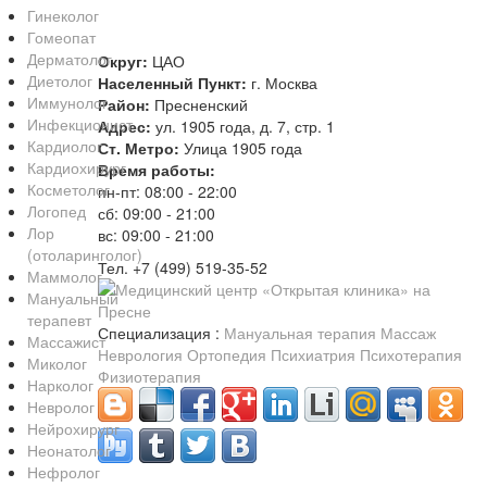
Гинеколог
Гомеопат
Дерматолог
Округ:
ЦАО
Диетолог
Населенный Пункт:
г. Москва
Иммунолог
Район:
Пресненский
Инфекционист
Адрес:
ул. 1905 года, д. 7, стр. 1
Кардиолог
Ст. Метро:
Улица 1905 года
Кардиохирург
Время работы:
Косметолог
пн-пт: 08:00 - 22:00
Логопед
сб: 09:00 - 21:00
Лор
вс: 09:00 - 21:00
(отоларинголог)
Тел. +7 (499) 519-35-52
Маммолог
Мануальный
терапевт
Специализация :
Мануальная терапия
Массаж
Массажист
Неврология
Ортопедия
Психиатрия
Психотерапия
Миколог
Физиотерапия
Нарколог
Невролог
Нейрохирург
Неонатолог
Нефролог