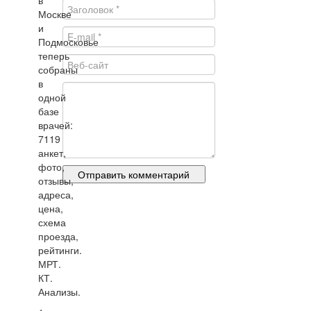
в
Москве
и
Подмосковье
теперь
собраны
в
одной
базе
врачей:
7119
анкет,
фото,
отзывы,
адреса,
цена,
схема
проезда,
рейтинги.
МРТ.
КТ.
Анализы.