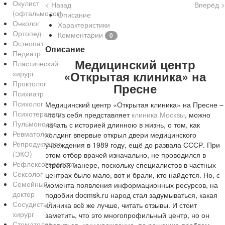
Окулист
< Назад
Вперёд >
(офтальмолог)
Описание
Онколог
Характеристики
Ортопед
Комментарии
0
Остеопат
Описание
Педиатр
Медицинский центр
Пластический
«Открытая клиника» на
хирург
Проктолог
Пресне
Психиатр
Психолог
Медицинский центр «Открытая клиника» на Пресне –
Психотерапевт
что из себя представляет
клиника Москвы
, можно
Пульмонолог
начать с историей длинною в жизнь, о том, как
Ревматолог
холдинг впервые открыл двери медицинского
Репродуктолог
учреждения в 1989 году, ещё до развала СССР. При
(ЭКО)
этом отбор врачей изначально, не проводился в
Рефлексотерапевт
строгой манере, поскольку специалистов в частных
Сексолог
центрах было мало, вот и брали, кто найдется. Но, с
Семейный
момента появления информационных ресурсов, на
доктор
подобии docmsk.ru народ стал задумываться, какая
Сосудистый
клиника всё же лучше, читать отзывы. И стоит
хирург
заметить, что это многопрофильный центр, но он
Стоматолог