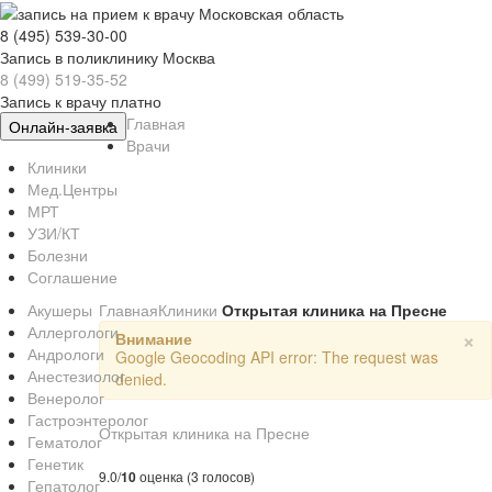
8 (495) 539-30-00
Запись в поликлинику Москва
8 (499) 519-35-52
Запись к врачу платно
Главная
Онлайн-заявка
Врачи
Клиники
Мед.Центры
МРТ
УЗИ/КТ
Болезни
Соглашение
Акушеры
Главная
Клиники
Открытая клиника на Пресне
Аллергологи
×
Внимание
Андрологи
Google Geocoding API error: The request was
Анестезиолог
denied.
Венеролог
Гастроэнтеролог
Открытая клиника на Пресне
Гематолог
Генетик
9.0/
10
оценка (3 голосов)
Гепатолог