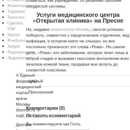
славиться, как учреждение, по решению проблем
Физиотерапевт
сосудистой системы.
Терапевт
Услуги медицинского центра
Трихолог
«Открытая клиника» на Пресне
Сделать
УЗИ
Но, недавно
косметологи Москвы
, смогли успешно
Уролог
побороть, совместно с хирургическим отделение, вид
Флеболог
инфекции, о котором никто не слышал, но все
Хирург
постоянно произносят это слова «Рожа». На самом
Эндокринолог
деле, «Рожа» это заболевание, которое течет лишь в
Эндоскопист
острой стадии и вызывает массовое воспаление всех
зачатков кожной ткани, продирая всю вплоть до
слизистой пластинки.
©
Единый
федеральный
ЦАО
медицинский
Пресненский
портал
врачи
Москвы
Комментарии (0)
docmsk.ru
e-
Оставить комментарий
mail:
info@docmsk.ru
Вы комментируете как Гость.
Доктора